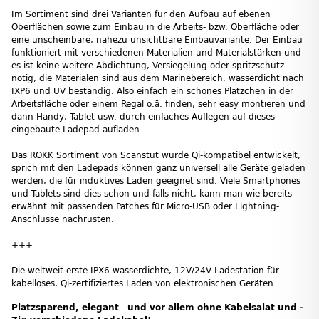
Im Sortiment sind drei Varianten für den Aufbau auf ebenen
Oberflächen sowie zum Einbau in die Arbeits- bzw. Oberfläche oder
eine unscheinbare, nahezu unsichtbare Einbauvariante. Der Einbau
funktioniert mit verschiedenen Materialien und Materialstärken und
es ist keine weitere Abdichtung, Versiegelung oder spritzschutz
nötig, die Materialen sind aus dem Marinebereich, wasserdicht nach
IXP6 und UV beständig. Also einfach ein schönes Plätzchen in der
Arbeitsfläche oder einem Regal o.ä. finden, sehr easy montieren und
dann Handy, Tablet usw. durch einfaches Auflegen auf dieses
eingebaute Ladepad aufladen.
Das ROKK Sortiment von Scanstut wurde Qi-kompatibel entwickelt,
sprich mit den Ladepads können ganz universell alle Geräte geladen
werden, die für induktives Laden geeignet sind. Viele Smartphones
und Tablets sind dies schon und falls nicht, kann man wie bereits
erwähnt mit passenden Patches für Micro-USB oder Lightning-
Anschlüsse nachrüsten.
+++
Die weltweit erste IPX6 wasserdichte, 12V/24V Ladestation für
kabelloses, Qi-zertifiziertes Laden von elektronischen Geräten.
Platzsparend, elegant und vor allem ohne Kabelsalat und -