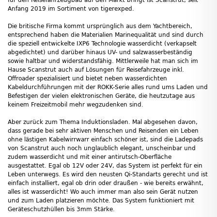
Anfang 2019 im Sortiment von tigerexped.
Die britische Firma kommt ursprünglich aus dem Yachtbereich,
entsprechend haben die Materialien Marinequalität und sind durch
die speziell entwickelte IXP6 Technologie wasserdicht (verkapselt
abgedichtet) und darüber hinaus UV- und salzwasserbeständig
sowie haltbar und widerstandsfähig. Mittlerweile hat man sich im
Hause Scanstrut auch auf Lösungen für Reisefahrzeuge inkl.
Offroader spezialisiert und bietet neben wasserdichten
Kabeldurchführungen mit der ROKK-Serie alles rund ums Laden und
Befestigen der vielen elektronischen Geräte, die heutzutage aus
keinem Freizeitmobil mehr wegzudenken sind.
Aber zurück zum Thema Induktionsladen. Mal abgesehen davon,
dass gerade bei sehr aktiven Menschen und Reisenden ein Leben
ohne lästigen Kabelwirrwarr einfach schöner ist, sind die Ladepads
von Scanstrut auch noch unglaublich elegant, unscheinbar und
zudem wasserdicht und mit einer antirutsch-Oberfläche
ausgestattet. Egal ob 12V oder 24V, das System ist perfekt für ein
Leben unterwegs. Es wird den neusten Qi-Standarts gerecht und ist
einfach installiert, egal ob drin oder draußen - wie bereits erwähnt,
alles ist wasserdicht! Wo auch immer man also sein Gerät nutzen
und zum Laden platzieren möchte. Das System funktioniert mit
Geräteschutzhüllen bis 3mm Stärke.