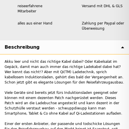
reiseerfahrene
Versand mit DHL & GLS
Mitarbeiter
alles aus einer Hand
Zahlung per Paypal oder
Überweisung
Beschreibung
Akku leer und nicht das richtige Kabel dabei? Oder Kabelsalat im
Gepäck, damit man auch immer das richtige Ladekabel dabei hat?
Wer kennt das nicht!? Aber mit Qi(TM) Ladetechnik, sprich
kabellosem Induktionsladen, gehört dies bald der Vergangenheit an.
Schon jetzt gibt es elegante Lösungen für den Reisefahrzeugausbau.
Viele Geräte sind bereits jetzt fürs Induktionsladen geeignet oder
können mit einem dezenten Patch nachgerüstet werden. Dieses
Patch wird an die Ladebuchse angesteckt und kann dezent in der
Schutzhülle verstaut werden - schwuppdiwupp kann man
Smartphone, Tablet & Co ohne Kabel auf Qi-Ladestationen aufladen.
Einer der ersten Anbieter, der passende und todschicke Lösungen
für den Reisefahrzeugbau auf den Markt bringt ist Scanstrut, seit