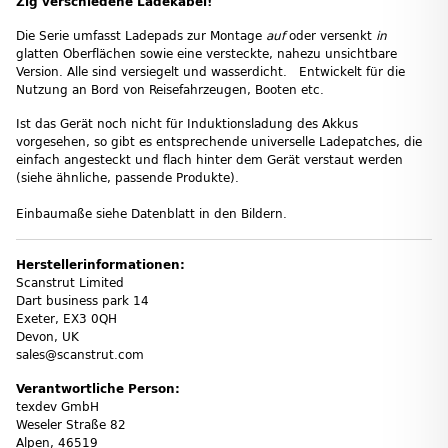
Zig verschiedene Ladekabel!
Die Serie umfasst Ladepads zur Montage
auf
oder versenkt
in
glatten Oberflächen sowie eine versteckte, nahezu unsichtbare
Version. Alle sind versiegelt und wasserdicht. Entwickelt für die
Nutzung an Bord von Reisefahrzeugen, Booten etc.
Ist das Gerät noch nicht für Induktionsladung des Akkus
vorgesehen, so gibt es entsprechende universelle Ladepatches, die
einfach angesteckt und flach hinter dem Gerät verstaut werden
(siehe ähnliche, passende Produkte).
Einbaumaße siehe Datenblatt in den Bildern.
Herstellerinformationen:
Scanstrut Limited
Dart business park 14
Exeter, EX3 0QH
Devon, UK
sales@scanstrut.com
Verantwortliche Person:
texdev GmbH
Weseler Straße 82
Alpen, 46519