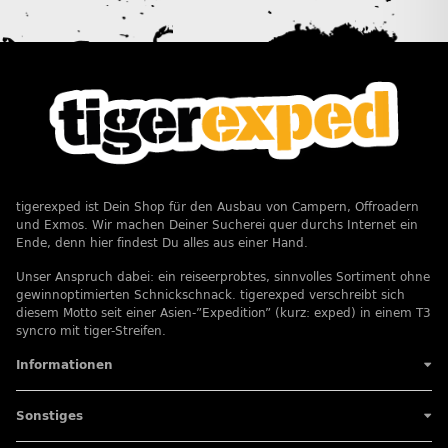
tigerexped ist Dein Shop für den Ausbau von Campern, Offroadern
und Exmos. Wir machen Deiner Sucherei quer durchs Internet ein
Ende, denn hier findest Du alles aus einer Hand.
Unser Anspruch dabei: ein reiseerprobtes, sinnvolles Sortiment ohne
gewinnoptimierten Schnickschnack. tigerexped verschreibt sich
diesem Motto seit einer Asien-”Expedition” (kurz: exped) in einem T3
syncro mit tiger-Streifen.
Informationen
Sonstiges