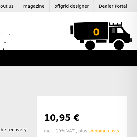
out us
magazine
offgrid designer
Dealer Portal
0
10,95 €
 the recovery
incl. 19% VAT , plus
shipping costs