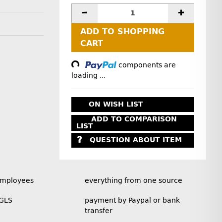
ADD TO SHOPPING
Loading...
CART
components are
loading ...
ON WISH LIST
ADD TO COMPARISON
LIST
QUESTION ABOUT ITEM
employees
everything from one source
 GLS
payment by Paypal or bank
transfer