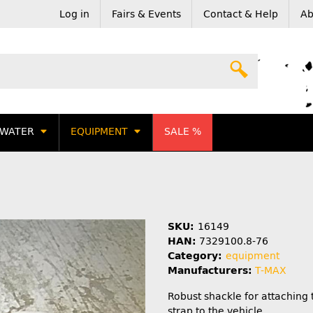
Log in
Fairs & Events
Contact & Help
Ab
WATER
EQUIPMENT
SALE %
SKU:
16149
HAN:
7329100.8-76
Category:
equipment
Manufacturers:
T-MAX
Robust shackle for attaching
strap to the vehicle.