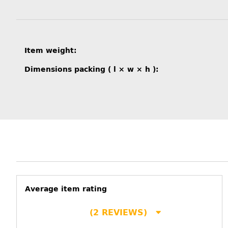
Item information
Value
Item weight:
Dimensions packing ( l × w × h ):
Average item rating
(2 REVIEWS)