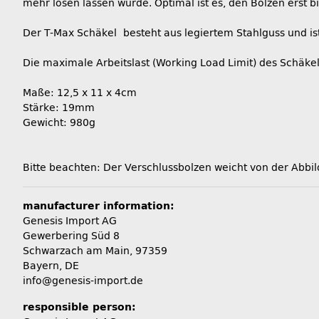
mehr lösen lassen würde. Optimal ist es, den Bolzen ers
Der T-Max Schäkel besteht aus legiertem Stahlguss und ist
Die maximale Arbeitslast (Working Load Limit) des Schäkel
Maße: 12,5 x 11 x 4cm
Stärke: 19mm
Gewicht: 980g
Bitte beachten: Der Verschlussbolzen weicht von der Abbild
manufacturer information:
Genesis Import AG
Gewerbering Süd 8
Schwarzach am Main, 97359
Bayern, DE
info@genesis-import.de
responsible person: