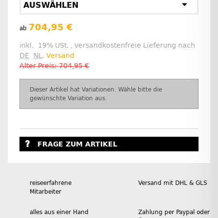
AUSWÄHLEN
704,95 €
ab
inkl. 19% USt. , versandkostenfreie Lieferung nach
DE
NL
.
Versand
Alter Preis: 704,95 €
x
Dieser Artikel hat Variationen. Wähle bitte die
gewünschte Variation aus.
FRAGE ZUM ARTIKEL
reiseerfahrene
Versand mit DHL & GLS
Mitarbeiter
alles aus einer Hand
Zahlung per Paypal oder