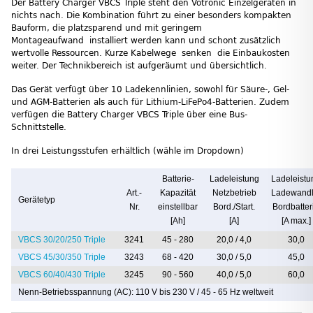
Der Battery Charger VBCS Triple steht den Votronic Einzelgeräten in
nichts nach. Die Kombination führt zu einer besonders kompakten
Bauform, die platzsparend und mit geringem
Montageaufwand installiert werden kann und schont zusätzlich
wertvolle Ressourcen. Kurze Kabelwege senken die Einbaukosten
weiter. Der Technikbereich ist aufgeräumt und übersichtlich.
Das Gerät verfügt über 10 Ladekennlinien, sowohl für Säure-, Gel-
und AGM-Batterien als auch für Lithium-LiFePo4-Batterien. Zudem
verfügen die Battery Charger VBCS Triple über eine Bus-
Schnittstelle.
In drei Leistungsstufen erhältlich (wähle im Dropdown)
Batterie-
Ladeleistung
Ladeleistu
Art.-
Kapazität
Netzbetrieb
Ladewandl
Gerätetyp
Nr.
einstellbar
Bord./Start.
Bordbatter
[Ah]
[A]
[A max.]
VBCS 30/20/250 Triple
3241
45 - 280
20,0 / 4,0
30,0
VBCS 45/30/350 Triple
3243
68 - 420
30,0 / 5,0
45,0
VBCS 60/40/430 Triple
3245
90 - 560
40,0 / 5,0
60,0
Nenn-Betriebsspannung (AC): 110 V bis 230 V / 45 - 65 Hz weltweit