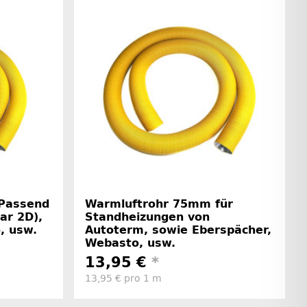
Passend
Warmluftrohr 75mm für
ar 2D),
Standheizungen von
, usw.
Autoterm, sowie Eberspächer,
Webasto, usw.
13,95 €
*
13,95 € pro 1 m