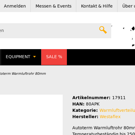
Anmelden
Messen & Events
Kontakt & Hilfe
Über 
EQUIPMENT
SALE %
toterm Warmluftrohr 80mm
Artikelnummer:
17911
HAN:
80APK
Kategorie:
Warmluftverteil
Hersteller:
Westaflex
Autoterm Warmluftrohr 80m
Temperaturbeständig bis 25