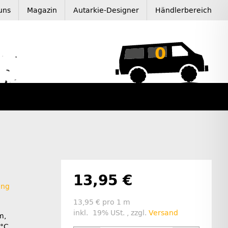
uns
Magazin
Autarkie-Designer
Händlerbereich
0
13,95 €
ung
13,95 € pro 1 m
inkl. 19% USt. , zzgl.
Versand
m,
0°C