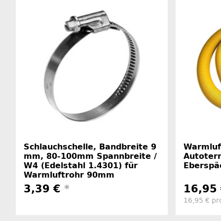
Schlauchschelle, Bandbreite 9
Warmluf
mm, 80-100mm Spannbreite /
Autoterm
W4 (Edelstahl 1.4301) für
Eberspä
Warmluftrohr 90mm
3,39 €
*
16,95
16,95 € pr