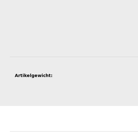
Produkteigenschaft
Wert
Artikelgewicht: