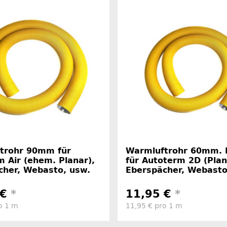
trohr 90mm für
Warmluftrohr 60mm. 
 Air (ehem. Planar),
für Autoterm 2D (Plan
cher, Webasto, usw.
Eberspächer, Webasto
 €
*
11,95 €
*
o 1 m
11,95 € pro 1 m