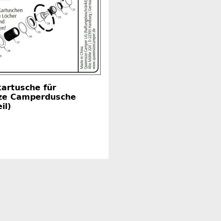
artusche für
ze Camperdusche
il)
Herstellerinformationen