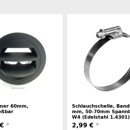
ömer 60mm,
Schlauchschelle, Band
eßbar
mm, 50-70mm Spannbr
W4 (Edelstahl 1.4301)
 €
*
2,99 €
*