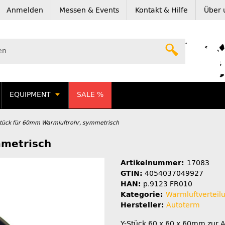
Anmelden
Messen & Events
Kontakt & Hilfe
Über 
EQUIPMENT
SALE %
Stück für 60mm Warmluftrohr, symmetrisch
mmetrisch
Artikelnummer:
17083
GTIN:
4054037049927
HAN:
p.9123 FR010
Kategorie:
Warmluftverteil
Hersteller:
Autoterm
Y-Stück 60 x 60 x 60mm zur A