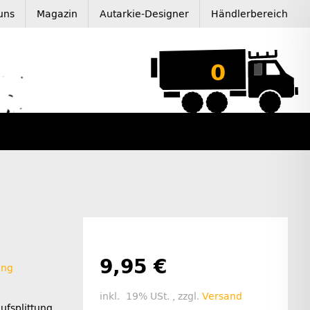
uns
Magazin
Autarkie-Designer
Händlerbereich
0
9,95 €
ung
inkl. 19% USt. , zzgl.
Versand
ufsplittung