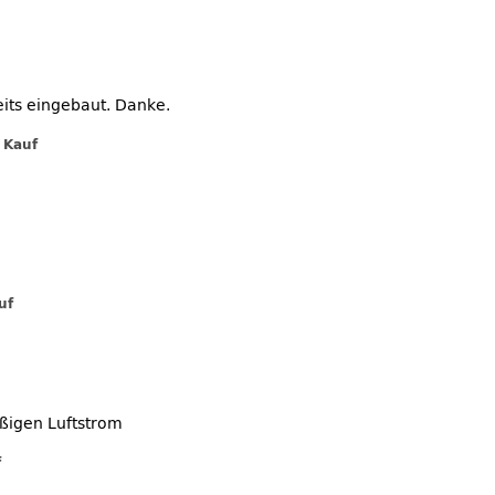
eits eingebaut. Danke.
r Kauf
uf
äßigen Luftstrom
f