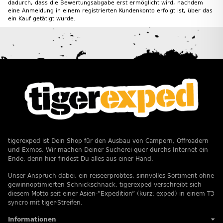
dadurch, dass die Bewertungsabgabe erst ermöglicht wird, nachdem
eine Anmeldung in einem registrierten Kundenkonto erfolgt ist, über das
ein Kauf getätigt wurde.
tigerexped ist Dein Shop für den Ausbau von Campern, Offroadern
und Exmos. Wir machen Deiner Sucherei quer durchs Internet ein
Ende, denn hier findest Du alles aus einer Hand.
Unser Anspruch dabei: ein reiseerprobtes, sinnvolles Sortiment ohne
gewinnoptimierten Schnickschnack. tigerexped verschreibt sich
diesem Motto seit einer Asien-”Expedition” (kurz: exped) in einem T3
syncro mit tiger-Streifen.
Informationen