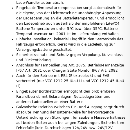
Lade-Wandler automatisch.
Eingebaute Temperaturkompensation sorgt automatisch für
die eigene, von der Lichtmaschine unabhängige Anpassung
der Ladespannung an die Batterietemperatur und ermöglicht
den Ladebetrieb auch außerhalb der empfohlenen LiFePO4
Batterie-Temperaturen unter 5°C bzw. über 35°C; Batterie-
Temperatursensor Art. 2001 ist im Lieferumfang enthalten
Einfache Installation, keinerlei Eingriff in den Starterkreis des
Fahrzeugs erforderlich, Gerät wird in die Ladeleitung zur
Versorgungsbatterie geschaltet.
Sicherheitsschutz und Schutz gegen Verpolung, Kurzschluss
und Rückentladung
Anschluss für Fernbedienung Art. 2075, Betriebs-Fernanzeige
IP67 Art. 2081 oder Charger State Monitor IP67 Art. 2082
Auch für den Betrieb mit EBL (Elektroblock) und EVS
vorbereitet (nur VCC 1212-25 IUoU-Li und VCC 1212-45 IUoU-
Li).
Eingebauter Bordnetzfilter ermöglicht den problemlosen
Parallelbetrieb mit Solaranlagen, Netzladegeräten und
anderen Ladequellen an einer Batterie
Galvanische Isolation zwischen Ein- und Ausgang sorgt durch
absolute Trennung der Batteriekreise für hervorragende
Unterdrückung von Störungen, für saubere Masseverhältnisse
auf beiden Seiten auch bei langen Zuleitungen, Sicherheit im
Fehlerfalle (kein Durchschlagen 12V/24V bzw. 24V/12V