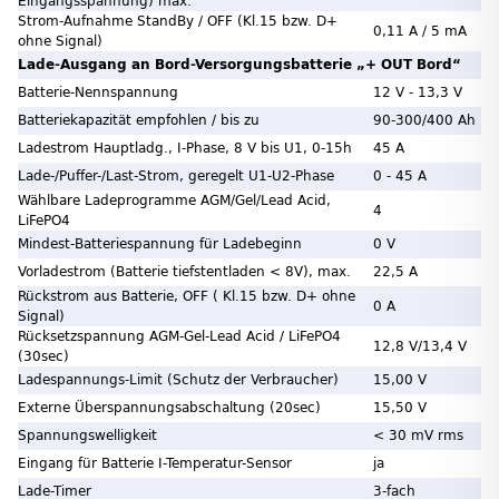
Eingangsspannung) max.
Strom-Aufnahme StandBy / OFF (Kl.15 bzw. D+
0,11 A / 5 mA
ohne Signal)
Lade-Ausgang an Bord-Versorgungsbatterie „+ OUT Bord“
Batterie-Nennspannung
12 V - 13,3 V
Batteriekapazität empfohlen / bis zu
90-300/400 Ah
Ladestrom Hauptladg., I-Phase, 8 V bis U1, 0-15h
45 A
Lade-/Puffer-/Last-Strom, geregelt U1-U2-Phase
0 - 45 A
Wählbare Ladeprogramme AGM/Gel/Lead Acid,
4
LiFePO4
Mindest-Batteriespannung für Ladebeginn
0 V
Vorladestrom (Batterie tiefstentladen < 8V), max.
22,5 A
Rückstrom aus Batterie, OFF ( Kl.15 bzw. D+ ohne
0 A
Signal)
Rücksetzspannung AGM-Gel-Lead Acid / LiFePO4
12,8 V/13,4 V
(30sec)
Ladespannungs-Limit (Schutz der Verbraucher)
15,00 V
Externe Überspannungsabschaltung (20sec)
15,50 V
Spannungswelligkeit
< 30 mV rms
Eingang für Batterie I-Temperatur-Sensor
ja
Lade-Timer
3-fach