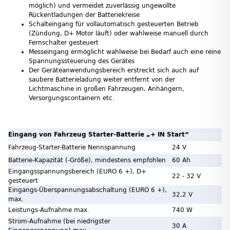
möglich) und vermeidet zuverlässig ungewollte
Rückentladungen der Batteriekreise
Schalteingang für vollautomatisch gesteuerten Betrieb
(Zündung, D+ Motor läuft) oder wahlweise manuell durch
Fernschalter gesteuert
Messeingang ermöglicht wahlweise bei Bedarf auch eine reine
Spannungssteuerung des Gerätes
Der Geräteanwendungsbereich erstreckt sich auch auf
saubere Batterieladung weiter entfernt von der
Lichtmaschine in großen Fahrzeugen, Anhängern,
Versorgungscontainern etc.
Eingang von Fahrzeug Starter-Batterie „+ IN Start“
Fahrzeug-Starter-Batterie Nennspannung
24 V
Batterie-Kapazität (-Größe), mindestens empfohlen
60 Ah
Eingangsspannungsbereich (EURO 6 +), D+
22 - 32 V
gesteuert
Eingangs-Überspannungsabschaltung (EURO 6 +),
32,2 V
max.
Leistungs-Aufnahme max.
740 W
Strom-Aufnahme (bei niedrigster
30 A