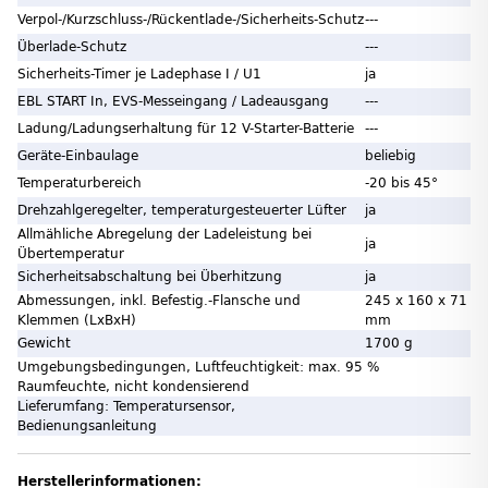
Verpol-/Kurzschluss-/Rückentlade-/Sicherheits-Schutz
---
Überlade-Schutz
---
Sicherheits-Timer je Ladephase I / U1
ja
EBL START In, EVS-Messeingang / Ladeausgang
---
Ladung/Ladungserhaltung für 12 V-Starter-Batterie
---
Geräte-Einbaulage
beliebig
Temperaturbereich
-20 bis 45°
Drehzahlgeregelter, temperaturgesteuerter Lüfter
ja
Allmähliche Abregelung der Ladeleistung bei
ja
Übertemperatur
Sicherheitsabschaltung bei Überhitzung
ja
Abmessungen, inkl. Befestig.-Flansche und
245 x 160 x 71
Klemmen (LxBxH)
mm
Gewicht
1700 g
Umgebungsbedingungen, Luftfeuchtigkeit: max. 95 %
Raumfeuchte, nicht kondensierend
Lieferumfang: Temperatursensor,
Bedienungsanleitung
Herstellerinformationen: