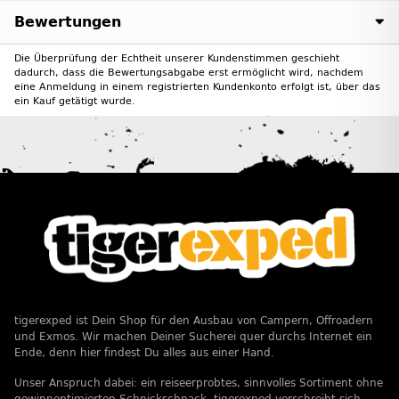
Bewertungen
Die Überprüfung der Echtheit unserer Kundenstimmen geschieht
dadurch, dass die Bewertungsabgabe erst ermöglicht wird, nachdem
eine Anmeldung in einem registrierten Kundenkonto erfolgt ist, über das
ein Kauf getätigt wurde.
tigerexped ist Dein Shop für den Ausbau von Campern, Offroadern
und Exmos. Wir machen Deiner Sucherei quer durchs Internet ein
Ende, denn hier findest Du alles aus einer Hand.
Unser Anspruch dabei: ein reiseerprobtes, sinnvolles Sortiment ohne