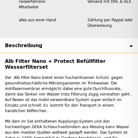
reiseerfahrene
Versand mit DHL & GLS
Mitarbeiter
alles aus einer Hand
Zahlung per Paypal oder
Überweisung
Beschreibung
Alb Filter Nano + Protect Befüllfilter
Wasserfilterset
Der Alb Filter Nano bietet einen hochwirksamen Schutz gegen
gesundheitsschädliche Mikroorganismen im Trinkwasser. Die
Hohlfasermembran ermöglicht dabei eine gute Durchflussrate,
damit das Tanken von Wasser trotz Filterung zügig vonstatten geht..
Auf Reisen ist das mobil verwendbare System super einfach im
Einsatz und schnell. Es kommt für den Transport in einem
handlichen Köfferchen.
Mit dem im Set enthaltenen Kupplungs-System und den
hochwertigen GEKA Schlauchverbindern aus Messing kann Wasser
aus den meisten Quellen weltweit gezapft werden. Das System ist
dabei zu 100% kompatibel zu Gardena-Anschlüssen und für