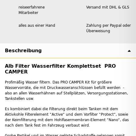
reiseerfahrene
Versand mit DHL & GLS
Mitarbeiter
alles aus einer Hand
Zahlung per Paypal oder
Überweisung
Beschreibung
Alb Filter Wasserfilter Komplettset PRO
CAMPER
Profimäßig Wasser filtern. Das PRO CAMPER Kit für größere
Wasservorräte, die mit Druckwasseranschlüssen befüllt werden -
also an allen Wasserhähnen auf Stellplätzen, Versorgungsstationen,
Tankstellen usw.
Es kombiniert dabei die Filterung direkt beim Tanken mit dem
Aktivkohle Filterelement "Active" und dem Vorfilter "Protect", sowie
der Keimfilterung mit dem Hohlfasermembran-Element "Nano", das
nach dem Tank fest im Fahrzeug verbaut wird.
Grobe Partikel und im Wasser gelöste Schadstoffe gelangen somit