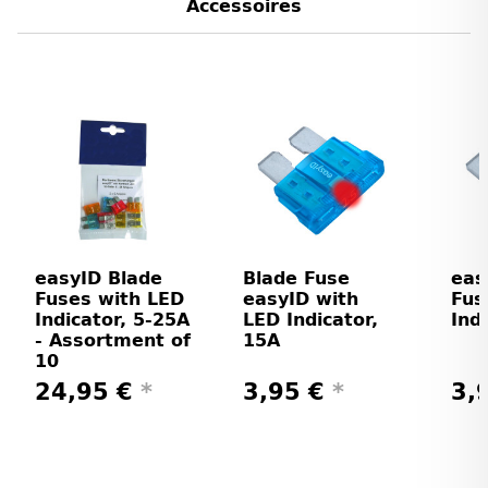
Accessoires
easyID Blade
Blade Fuse
eas
Fuses with LED
easyID with
Fus
Indicator, 5-25A
LED Indicator,
Ind
- Assortment of
15A
10
24,95 €
*
3,95 €
*
3,