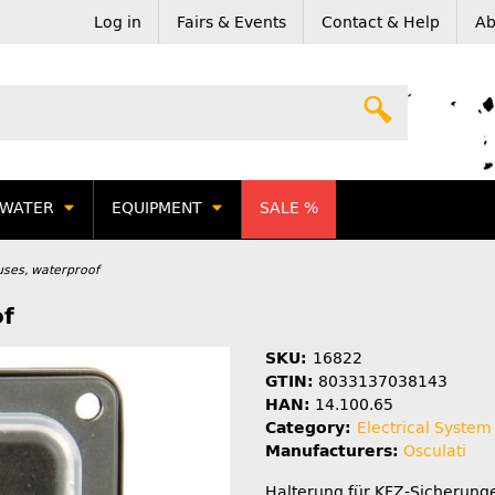
Log in
Fairs & Events
Contact & Help
Ab
WATER
EQUIPMENT
SALE %
uses, waterproof
of
SKU:
16822
GTIN:
8033137038143
HAN:
14.100.65
Category:
Electrical System
Manufacturers:
Osculati
Halterung für KFZ-Sicherung