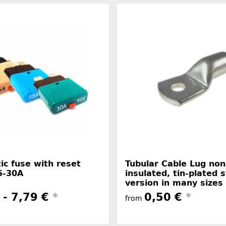
c fuse with reset
Tubular Cable Lug non
5-30A
insulated, tin-plated 
version in many sizes
 -
7,79 €
*
0,50 €
*
from