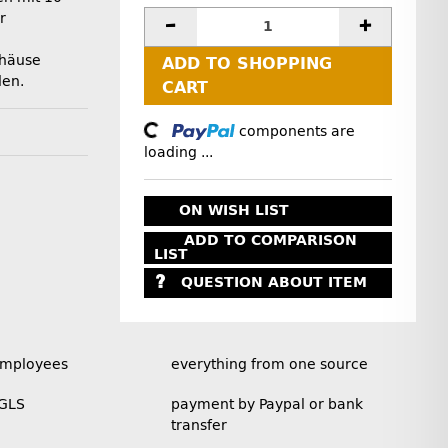
r
häuse
ADD TO SHOPPING
den.
CART
Loading...
components are
loading ...
ON WISH LIST
ADD TO COMPARISON
LIST
QUESTION ABOUT ITEM
employees
everything from one source
 GLS
payment by Paypal or bank
transfer