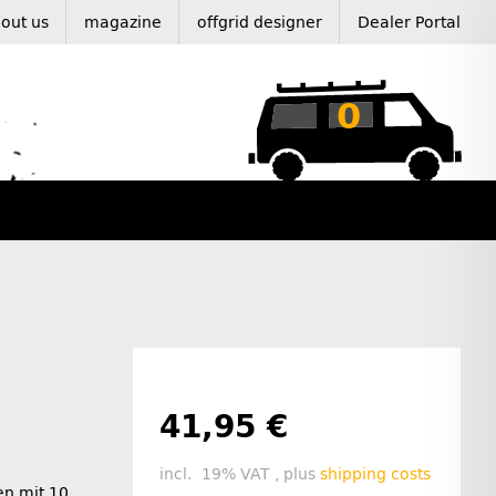
out us
magazine
offgrid designer
Dealer Portal
0
41,95 €
incl. 19% VAT , plus
shipping costs
en mit 10