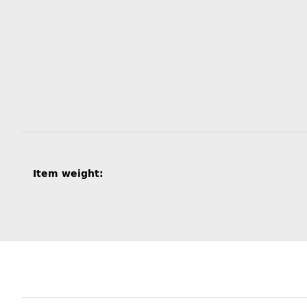
Item information
Value
Item weight: