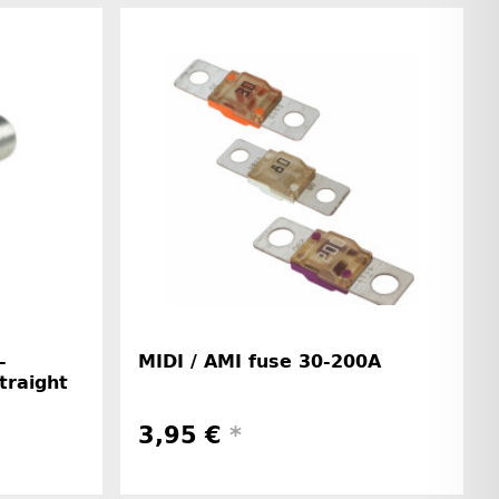
-
MIDI / AMI fuse 30-200A
straight
3,95 €
*