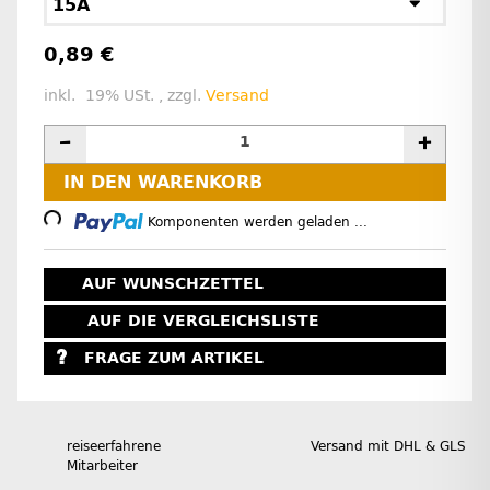
15A
0,89 €
inkl. 19% USt. , zzgl.
Versand
IN DEN WARENKORB
Loading...
Komponenten werden geladen ...
AUF WUNSCHZETTEL
AUF DIE VERGLEICHSLISTE
FRAGE ZUM ARTIKEL
reiseerfahrene
Versand mit DHL & GLS
Mitarbeiter