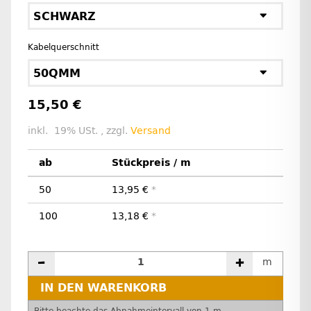
SCHWARZ
Kabelquerschnitt
50QMM
15,50 €
inkl. 19% USt. , zzgl.
Versand
ab
Stückpreis / m
50
13,95 €
*
100
13,18 €
*
m
IN DEN WARENKORB
x
Bitte beachte das Abnahmeintervall von 1 m.