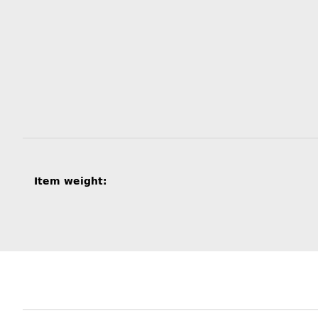
Item information
Value
Item weight: