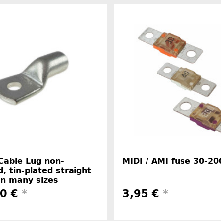
Cable Lug non-
MIDI / AMI fuse 30-20
d, tin-plated straight
in many sizes
50 €
*
3,95 €
*