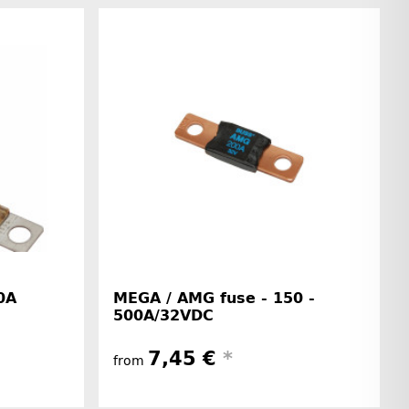
0A
MEGA / AMG fuse - 150 -
500A/32VDC
7,45 €
*
from