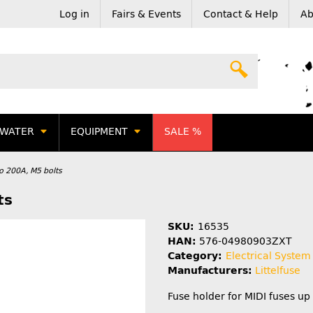
Log in
Fairs & Events
Contact & Help
Ab
WATER
EQUIPMENT
SALE %
to 200A, M5 bolts
ts
SKU:
16535
HAN:
576-04980903ZXT
Category:
Electrical System
Manufacturers:
Littelfuse
Fuse holder for MIDI fuses up