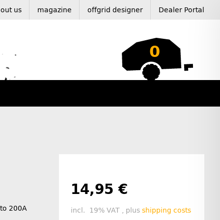
out us
magazine
offgrid designer
Dealer Portal
0
14,95 €
 to 200A
incl. 19% VAT , plus
shipping costs