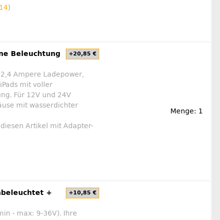
14
)
hne Beleuchtung
+20,85 €
x 2,4 Ampere Ladepower,
iPads mit voller
ng. Für 12V und 24V
use mit wasserdichter
Menge: 1
diesen Artikel mit Adapter-
nbeleuchtet +
+10,85 €
in - max: 9-36V). Ihre