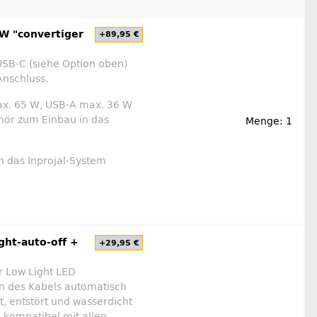
W "convertiger
+89,95 €
USB-C (siehe Option oben)
Anschluss.
max. 65 W, USB-A max. 36 W
hör zum Einbau in das
Menge: 1
n das Inprojal-System
ght-auto-off +
+29,95 €
r Low Light LED
n des Kabels automatisch
t, entstört und wasserdicht
, kompatibel mit allen