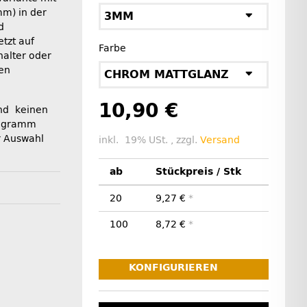
mm) in der
3MM
d
tzt auf
Farbe
halter oder
en
CHROM MATTGLANZ
10,90 €
nd keinen
rogramm
r Auswahl
inkl. 19% USt. , zzgl.
Versand
ab
Stückpreis / Stk
20
9,27 €
*
100
8,72 €
*
KONFIGURIEREN