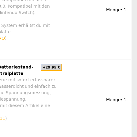
.0. Kompatibel mit den
Menge: 1
Nintendo Switch).
 System erhältst du mit
latte.
VO
)
Batteriestand-
+29,95 €
tralplatte
rie mit sofort erfassbarer
asserdicht und einfach zu
r die Spannungsmessung,
riespannung.
Menge: 1
mit diesem Artikel eine
11
)