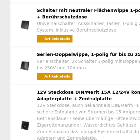
Schalter mit neutraler Flächenwippe 1-p
+ Berührschutzdose
Universalschalter, Ausschalter, Taster, 1-polig
System. Inklusive Berührschutzdose.
Artikeldetails
Serien-Doppelwippe, 1-polig für bis zu 2
Serienschalter, 2x Schalter 1-polig mit Doppe
bis 250V und 10A max.
Artikeldetails
12V Steckdose DIN/Merit 15A 12/24V ko
Adapterplatte + Zentralplatte
12V Steckdose, auch bekannt als DIN/Merit/HE
sichere Entnahme von Strömen bis 15 Ampere
Betriebsdauer - keine übermäßige Hitzeentwi
Zigarettenanzünder. Wasserdichtes Gehäuse.
Zum Einbau in das Inprojal-System erhältst du 
Adapter- und Zentralplatte.