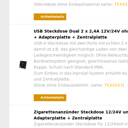
(Steckdose ohne Einbaumaterial siehe:
TEX42
Artikeldetails
USB Steckdose Dual 2 x 2,4A 12V/24V o
+ Adapterplatte + Zentralplatte
USB-A Steckdose mit zwei Ports mit echten 2 
damit ist z.B. das gleichzeitige Laden von zwei 
Ladegeschwindigkeit möglich. Ohne Beleuchtu
Bordnetzsystem geeignet, geschlossenes Gehä
Kappe, Schutz nach Standard IP66.
Zum Einbau in das Inprojal-System erhältst du 
und Zentralplatte.
(Dose ohne Einbauzubehör, siehe:
TEX4203
)
Artikeldetails
Zigarettenanzünder Steckdose 12/24V u
Adapterplatte + Zentralplatte
Zigarettenanzünder Steckdose für 12/24Volt (m