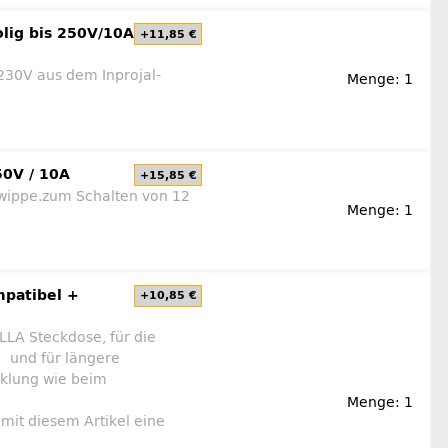
olig bis 250V/10A
+11,85 €
 230V aus dem Inprojal-
Menge: 1
50V / 10A
+15,85 €
lwippe.zum Schalten von 12
Menge: 1
mpatibel +
+10,85 €
LLA Steckdose, für die
 und für längere
cklung wie beim
Menge: 1
mit diesem Artikel eine