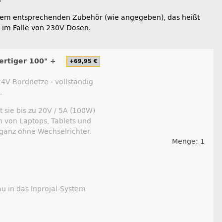
dem entsprechenden Zubehör (wie angegeben), das heißt
e im Falle von 230V Dosen.
ertiger 100" +
+69,95 €
4V Bordnetze - vollständig
.
 sie bis zu 20V / 5A (100W)
 von Laptops, Tablets und
ganz ohne Wechselrichter.
Menge: 1
u in das Inprojal-System