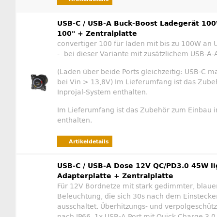
USB-C / USB-A Buck-Boost Ladegerät 100
100" + Zentralplatte
convertiger 100 für laden mit bis zu 100W an 
- bei dieser Variante mit zusätzlichem USB-A-
(Laden über beide Ports gleichzeitig: USB-C 
bei Vin > 13,8V) Im Lieferumfang ist das Zube
Inprojal-System enthalten.
Im Lieferumfang ist das Zubehör zum Einbau i
enthalten.
Artikeldetails
USB-C / USB-A Dose 12V QC/PD3.0 45W li
Adapterplatte + Zentralplatte
Für 12V Bordnetze mit stark gedimmter, blaue
Beleuchtung, die sich 30s nach dem Einstecke
ausschaltet. Überhitzungs- und verpolgeschütz
nach IP66. 1x USB-A Port mit Quick Charge 3.0