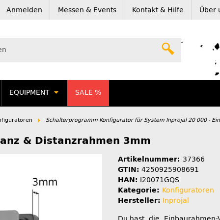
Anmelden
Messen & Events
Kontakt & Hilfe
Über 
EQUIPMENT
SALE %
nfiguratoren
Schalterprogramm Konfigurator für System Inprojal 20 000 - E
lanz & Distanzrahmen 3mm
Artikelnummer:
37366
GTIN:
4250925908691
HAN:
I20071GQS
Kategorie:
Konfiguratoren
Hersteller:
Inprojal
Du hast die Einbaurahmen-V