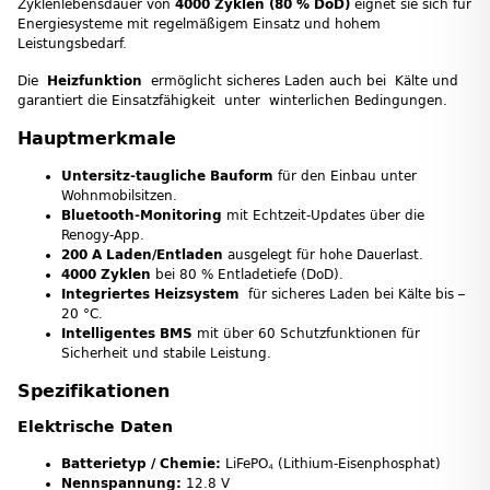
Zyklenlebensdauer von
4000 Zyklen (80 % DoD)
eignet sie sich für
Energiesysteme mit regelmäßigem Einsatz und hohem
Leistungsbedarf.
Die
Heizfunktion
ermöglicht sicheres Laden auch bei Kälte und
garantiert die Einsatzfähigkeit unter winterlichen Bedingungen.
Hauptmerkmale
Untersitz-taugliche Bauform
für den Einbau unter
Wohnmobilsitzen.
Bluetooth-Monitoring
mit Echtzeit-Updates über die
Renogy-App.
200 A Laden/Entladen
ausgelegt für hohe Dauerlast.
4000 Zyklen
bei 80 % Entladetiefe (DoD).
Integriertes Heizsystem
für sicheres Laden bei Kälte bis –
20 °C.
Intelligentes BMS
mit über 60 Schutzfunktionen für
Sicherheit und stabile Leistung.
Spezifikationen
Elektrische Daten
Batterietyp / Chemie:
LiFePO₄ (Lithium-Eisenphosphat)
Nennspannung:
12.8 V