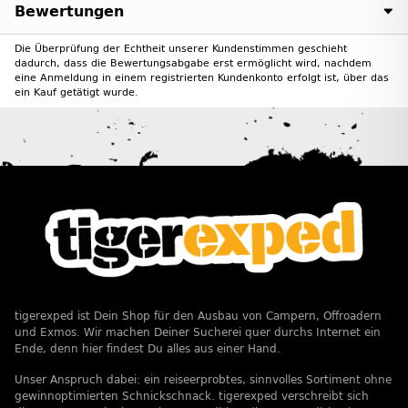
Bewertungen
Die Überprüfung der Echtheit unserer Kundenstimmen geschieht
dadurch, dass die Bewertungsabgabe erst ermöglicht wird, nachdem
eine Anmeldung in einem registrierten Kundenkonto erfolgt ist, über das
ein Kauf getätigt wurde.
tigerexped ist Dein Shop für den Ausbau von Campern, Offroadern
und Exmos. Wir machen Deiner Sucherei quer durchs Internet ein
Ende, denn hier findest Du alles aus einer Hand.
Unser Anspruch dabei: ein reiseerprobtes, sinnvolles Sortiment ohne
gewinnoptimierten Schnickschnack. tigerexped verschreibt sich