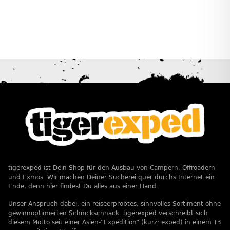
tigerexped ist Dein Shop für den Ausbau von Campern, Offroadern
und Exmos. Wir machen Deiner Sucherei quer durchs Internet ein
Ende, denn hier findest Du alles aus einer Hand.
Unser Anspruch dabei: ein reiseerprobtes, sinnvolles Sortiment ohne
gewinnoptimierten Schnickschnack. tigerexped verschreibt sich
diesem Motto seit einer Asien-”Expedition” (kurz: exped) in einem T3