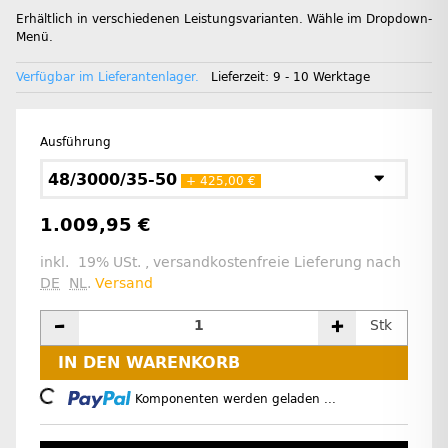
Erhältlich in verschiedenen Leistungsvarianten. Wähle im Dropdown-
Menü.
Verfügbar im Lieferantenlager.
Lieferzeit:
9 - 10 Werktage
Ausführung
48/3000/35-50
+ 425,00 €
1.009,95 €
inkl. 19% USt. , versandkostenfreie Lieferung nach
DE
NL
.
Versand
Stk
IN DEN WARENKORB
Loading...
Komponenten werden geladen ...