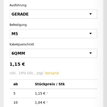
Ausführung
GERADE
Befestigung
M5
Kabelquerschnitt
6QMM
1,15 €
inkl. 19% USt. , zzgl.
Versand
ab
Stückpreis / Stk
5
1,15 €
*
10
1,04 €
*