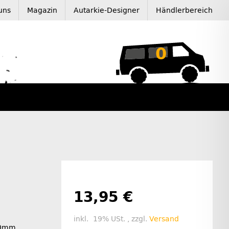
uns
Magazin
Autarkie-Designer
Händlerbereich
0
13,95 €
inkl. 19% USt. , zzgl.
Versand
90mm