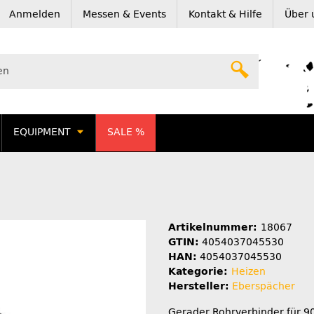
Anmelden
Messen & Events
Kontakt & Hilfe
Über 
EQUIPMENT
SALE %
Artikelnummer:
18067
GTIN:
4054037045530
HAN:
4054037045530
Kategorie:
Heizen
Hersteller:
Eberspächer
Gerader Rohrverbinder für 