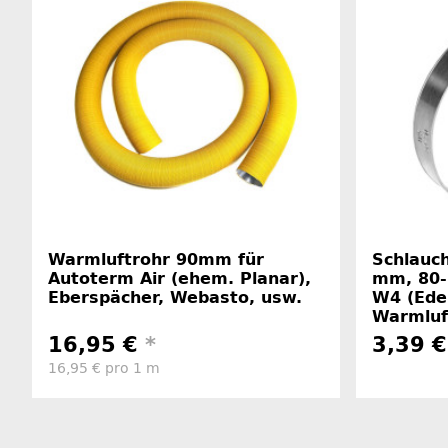
Warmluftrohr 90mm für
Schlauch
Autoterm Air (ehem. Planar),
mm, 80-
Eberspächer, Webasto, usw.
W4 (Edel
Warmluf
16,95 €
*
3,39 
16,95 € pro 1 m