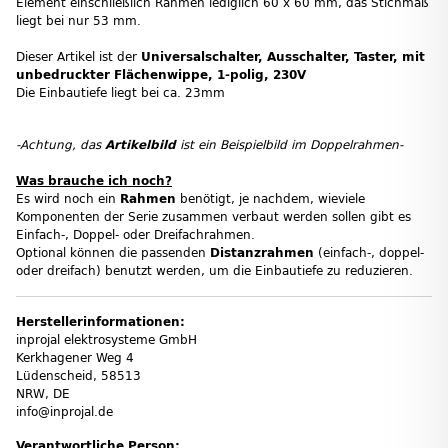
Element einschließlich Rahmen lediglich 60 x 60 mm, das Stichmaß
liegt bei nur 53 mm.
Dieser Artikel ist der
Universalschalter, Ausschalter, Taster, mit
unbedruckter Flächenwippe, 1-polig, 230V
Die Einbautiefe liegt bei ca. 23mm
-Achtung, das
Artikelbild
ist ein Beispielbild im Doppelrahmen-
Was brauche ich noch?
Es wird noch ein
Rahmen
benötigt, je nachdem, wieviele
Komponenten der Serie zusammen verbaut werden sollen gibt es
Einfach-, Doppel- oder Dreifachrahmen.
Optional können die passenden
Distanzrahmen
(einfach-, doppel-
oder dreifach) benutzt werden, um die Einbautiefe zu reduzieren.
Herstellerinformationen:
inprojal elektrosysteme GmbH
Kerkhagener Weg 4
Lüdenscheid, 58513
NRW, DE
info@inprojal.de
Verantwortliche Person: