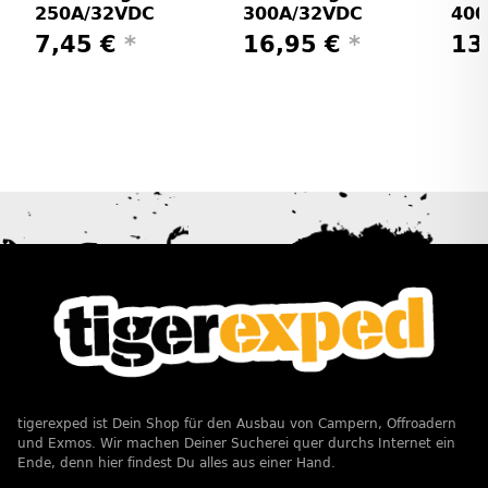
250A/32VDC
300A/32VDC
400
7,45 €
*
16,95 €
*
13
tigerexped ist Dein Shop für den Ausbau von Campern, Offroadern
und Exmos. Wir machen Deiner Sucherei quer durchs Internet ein
Ende, denn hier findest Du alles aus einer Hand.