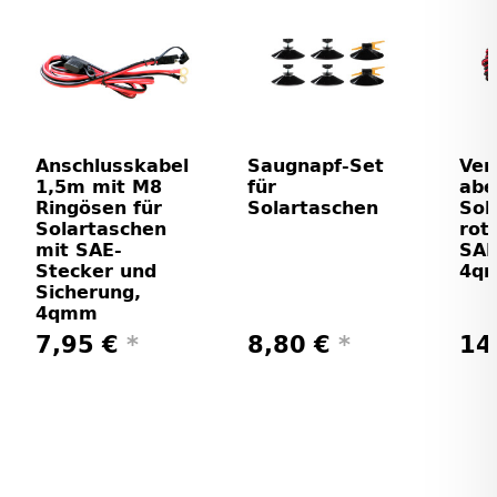
Anschlusskabel
Saugnapf-Set
Ver
1,5m mit M8
für
abe
Ringösen für
Solartaschen
Sol
Solartaschen
rot
mit SAE-
SAE
Stecker und
4q
Sicherung,
4qmm
7,95 €
*
8,80 €
*
14