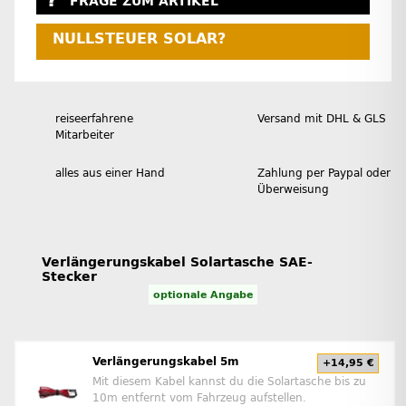
FRAGE ZUM ARTIKEL
NULLSTEUER SOLAR?
reiseerfahrene
Versand mit DHL & GLS
Mitarbeiter
alles aus einer Hand
Zahlung per Paypal oder
Überweisung
Verlängerungskabel Solartasche SAE-
Stecker
optionale Angabe
Verlängerungskabel 5m
+14,95 €
Mit diesem Kabel kannst du die Solartasche bis zu
10m entfernt vom Fahrzeug aufstellen.