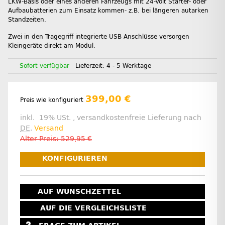
LKW-Basis oder eines anderen Fahrzeugs mit 24-Volt Starter- oder
Aufbaubatterien zum Einsatz kommen- z.B. bei längeren autarken
Standzeiten.
Zwei in den Tragegriff integrierte USB Anschlüsse versorgen
Kleingeräte direkt am Modul.
Sofort verfügbar
Lieferzeit:
4 - 5 Werktage
399,00 €
Preis wie konfiguriert
inkl. 19% USt. , versandkostenfreie Lieferung nach
DE
.
Versand
Alter Preis: 529,95 €
KONFIGURIEREN
AUF WUNSCHZETTEL
AUF DIE VERGLEICHSLISTE