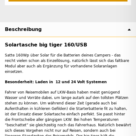
Beschreibung
Solartasche big tiger 160/USB
Satte 160Wp über Solar für die Batterien deines Campers - das
reicht vielen schon als Einzellösung, natürlich lässt sich das faltbare
Modul aber auch als Ergänzung für vorhandene Solaranlagen
einsetzen.
Besonderheit: Laden in 12 und 24 Volt Systemen
Fahrer von Reisemobilen auf LKW-Basis haben meist genügend
Wasser und Vorräte dabei, um lange autark auf den tollsten Plätzen
stehen zu können. Um während dieser Zeit (gerade auch bei
Aufenthalten in kühleren Gefilden) die Starterbatterie fit zu halten,
ist der Einsatz dieser Solartasche einfach perfekt. Sie passt hinter
die Frontscheibe aller gängigen LKW. Bei hohen Temperaturen
“beschattet” sie gleichzeitig noch das Fahrerhaus. Natürlich bewährt
sich dieses Vorgehen nicht nur auf Reisen, sondern auch bei
längeren Standzeiten des Reisemobils. Der big tiger hält die