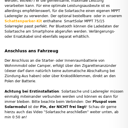
werden, WENN(!) er die gemeinsame, maximale Leistung
verarbeiten kann. Für eine optimale Leistungsausbeute ist es
allerdings empfehlenswert, für die Solartasche einen eigenen MPPT
Laderegler zu verwenden. Der optional bestellbare oder in unserem
Schattenparker-Kit
enthaltene SmartSolar MPPT 75/15
Solarregler passt perfekt. Per Bluetooth können die Ladedaten der
Solartasche am Smartphone abgerufen werden. Verlängerungs-
oder Ersatzkabel sind ebenfalls separat erhältlich.
Anschluss ans Fahrzeug
Der Anschluss an die Starter- oder Innenraumbatterie von
Wohnmmobil oder Camper, erfolgt über den Zigarettenanzünder
(dieser darf dann natürlich keine automatische Abschaltung bei
Zündung-Aus haben) oder über Krokodilklemmen, direkt an den
Polen der Batterie.
Achtung bei Erstinstallation
: Solartasche und Laderegler müssen
einmalig miteinander verbunden werden und können es dann für
immer bleiben. Bitte beachte beim Verbinden: Der
Pluspol vom
Solarmodul
ist der
Pin, der NICHT frei liegt
! Schau dir gerne
hierzu auch das Video "Solartasche anschließen" weiter unten, ab
min 0:50 an!