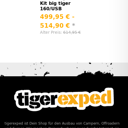
Kit big tiger
160/USB
499,95 € -
514,90 €
*
Alter Preis:
614,95 €
tigerexped ist Dein Shop für den Ausbau von Campern, Offroadern