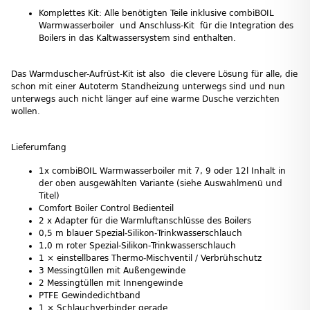
Komplettes Kit: Alle benötigten Teile inklusive combiBOIL
Warmwasserboiler und Anschluss-Kit für die Integration des
Boilers in das Kaltwassersystem sind enthalten.
Das Warmduscher-Aufrüst-Kit ist also die clevere Lösung für alle, die
schon mit einer Autoterm Standheizung unterwegs sind und nun
unterwegs auch nicht länger auf eine warme Dusche verzichten
wollen.
Lieferumfang
1x combiBOIL Warmwasserboiler mit 7, 9 oder 12l Inhalt in
der oben ausgewählten Variante (siehe Auswahlmenü und
Titel)
Comfort Boiler Control Bedienteil
2 x Adapter für die Warmluftanschlüsse des Boilers
0,5 m blauer Spezial‑Silikon‑Trinkwasserschlauch
1,0 m roter Spezial‑Silikon‑Trinkwasserschlauch
1 × einstellbares Thermo‑Mischventil / Verbrühschutz
3 Messingtüllen mit Außengewinde
2 Messingtüllen mit Innengewinde
PTFE Gewindedichtband
1 × Schlauchverbinder gerade