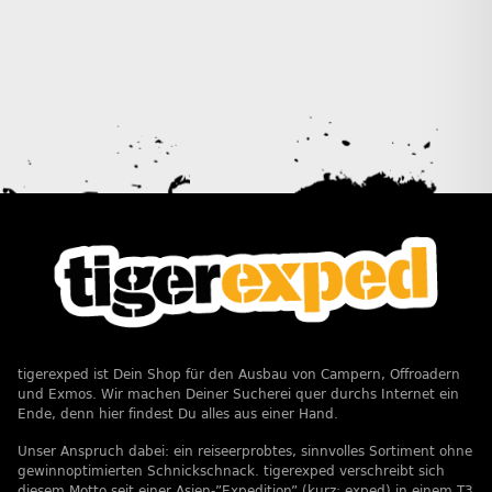
tigerexped ist Dein Shop für den Ausbau von Campern, Offroadern
und Exmos. Wir machen Deiner Sucherei quer durchs Internet ein
Ende, denn hier findest Du alles aus einer Hand.
Unser Anspruch dabei: ein reiseerprobtes, sinnvolles Sortiment ohne
gewinnoptimierten Schnickschnack. tigerexped verschreibt sich
diesem Motto seit einer Asien-”Expedition” (kurz: exped) in einem T3