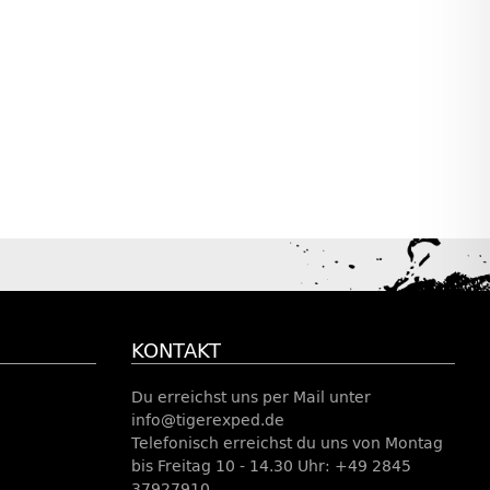
KONTAKT
Du erreichst uns per Mail unter
info@tigerexped.de
Telefonisch erreichst du uns von Montag
bis Freitag 10 - 14.30 Uhr: +49 2845
37927910