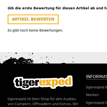
Gib die erste Bewertung für diesen Artikel ab und 
ARTIKEL BEWERTEN
Es gibt noch keine Bewertungen.
INFORMA
tigerexped 
Marken
tigerexped ist Dein Shop für den Ausbau
tigerexped 
von Campern, Offroadern und Exmos. Wir