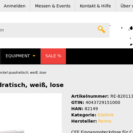
Anmelden
Messen & Events
Kontakt & Hilfe
Über 
EQUIPMENT
SALE %
kel quadratisch, weiß, lose
ratisch, weiß, lose
Artikelnummer:
RE-82011
GTIN:
4043729151000
HAN:
82149
Kategorie:
Elektrik
Hersteller:
Reimo
CEE Eingangssteckdose für 