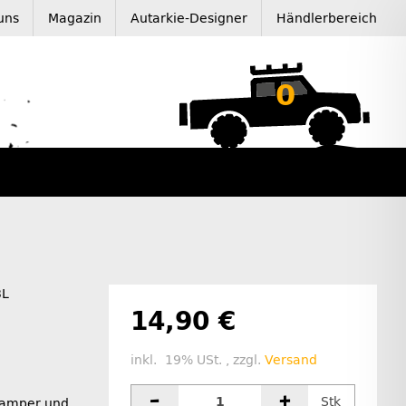
uns
Magazin
Autarkie-Designer
Händlerbereich
0
3L
14,90 €
inkl. 19% USt. , zzgl.
Versand
Stk
Camper und