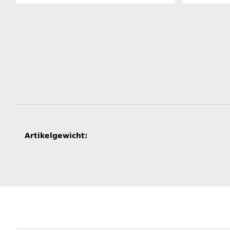
Produkteigenschaft
Wert
Artikelgewicht: