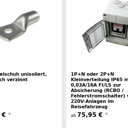
lschuh unisoliert,
1P+N oder 2P+N
ch verzinnt
Kleinverteilung IP65 m
0,03A/16A FI/LS zur
Absicherung (RCBO /
Fehlerstromschalter) 
220V-Anlagen im
Reisefahrzeug
8 €
*
75,95 €
*
ab