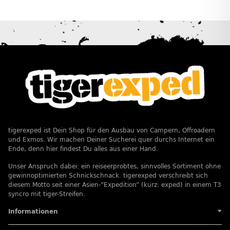
tigerexped ist Dein Shop für den Ausbau von Campern, Offroadern
und Exmos. Wir machen Deiner Sucherei quer durchs Internet ein
Ende, denn hier findest Du alles aus einer Hand.
Unser Anspruch dabei: ein reiseerprobtes, sinnvolles Sortiment ohne
gewinnoptimierten Schnickschnack. tigerexped verschreibt sich
diesem Motto seit einer Asien-”Expedition” (kurz: exped) in einem T3
syncro mit tiger-Streifen.
Informationen