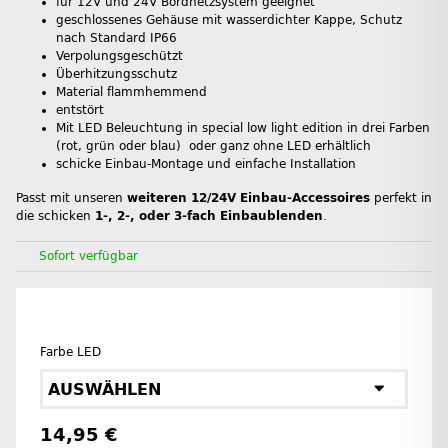
für 12V und 24V Bordnetzsystem geeignet
geschlossenes Gehäuse mit wasserdichter Kappe, Schutz
nach Standard IP66
Verpolungsgeschützt
Überhitzungsschutz
Material flammhemmend
entstört
Mit LED Beleuchtung in special low light edition in drei Farben
(rot, grün oder blau) oder ganz ohne LED erhältlich
schicke Einbau-Montage und einfache Installation
Passt mit unseren
weiteren 12/24V Einbau-Accessoires
perfekt in
die schicken
1-, 2-, oder 3-fach Einbaublenden
.
Sofort verfügbar
Farbe LED
AUSWÄHLEN
14,95 €