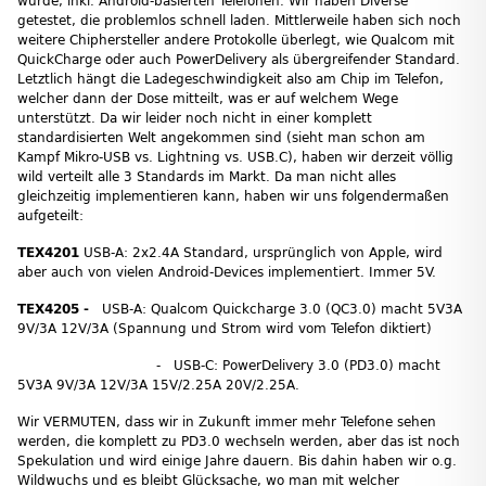
wurde, inkl. Android-basierten Telefonen. Wir haben Diverse
getestet, die problemlos schnell laden. Mittlerweile haben sich noch
weitere Chiphersteller andere Protokolle überlegt, wie Qualcom mit
QuickCharge oder auch PowerDelivery als übergreifender Standard.
Letztlich hängt die Ladegeschwindigkeit also am Chip im Telefon,
welcher dann der Dose mitteilt, was er auf welchem Wege
unterstützt. Da wir leider noch nicht in einer komplett
standardisierten Welt angekommen sind (sieht man schon am
Kampf Mikro-USB vs. Lightning vs. USB.C), haben wir derzeit völlig
wild verteilt alle 3 Standards im Markt. Da man nicht alles
gleichzeitig implementieren kann, haben wir uns folgendermaßen
aufgeteilt:
TEX4201
USB-A: 2x2.4A Standard, ursprünglich von Apple, wird
aber auch von vielen Android-Devices implementiert. Immer 5V.
TEX4205 -
USB-A: Qualcom Quickcharge 3.0 (QC3.0) macht 5V3A
9V/3A 12V/3A (Spannung und Strom wird vom Telefon diktiert)
- USB-C: PowerDelivery 3.0 (PD3.0) macht
5V3A 9V/3A 12V/3A 15V/2.25A 20V/2.25A.
Wir VERMUTEN, dass wir in Zukunft immer mehr Telefone sehen
werden, die komplett zu PD3.0 wechseln werden, aber das ist noch
Spekulation und wird einige Jahre dauern. Bis dahin haben wir o.g.
Wildwuchs und es bleibt Glücksache, wo man mit welcher