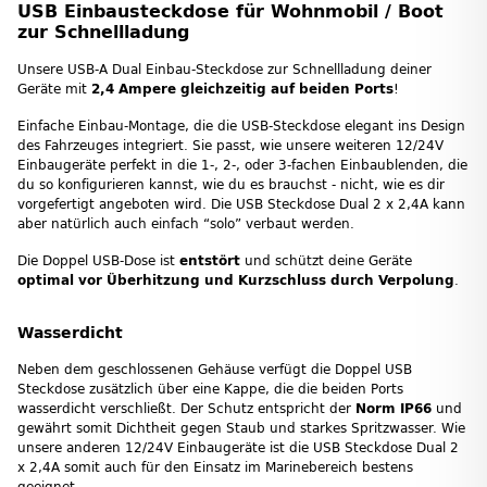
USB Einbausteckdose für Wohnmobil / Boot
zur Schnellladung
Unsere USB-A Dual Einbau-Steckdose zur Schnellladung deiner
Geräte mit
2,4 Ampere gleichzeitig auf beiden Ports
!
Einfache Einbau-Montage, die die USB-Steckdose elegant ins Design
des Fahrzeuges integriert. Sie passt, wie unsere weiteren 12/24V
Einbaugeräte perfekt in die 1-, 2-, oder 3-fachen Einbaublenden, die
du so konfigurieren kannst, wie du es brauchst - nicht, wie es dir
vorgefertigt angeboten wird. Die USB Steckdose Dual 2 x 2,4A kann
aber natürlich auch einfach “solo” verbaut werden.
Die Doppel USB-Dose ist
entstört
und schützt deine Geräte
optimal vor Überhitzung und Kurzschluss durch Verpolung
.
Wasserdicht
Neben dem geschlossenen Gehäuse verfügt die Doppel USB
Steckdose zusätzlich über eine Kappe, die die beiden Ports
wasserdicht verschließt. Der Schutz entspricht der
Norm IP66
und
gewährt somit Dichtheit gegen Staub und starkes Spritzwasser. Wie
unsere anderen 12/24V Einbaugeräte ist die USB Steckdose Dual 2
x 2,4A somit auch für den Einsatz im Marinebereich bestens