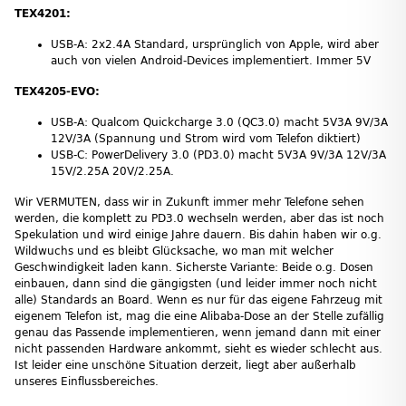
TEX4201:
USB-A: 2x2.4A Standard, ursprünglich von Apple, wird aber
auch von vielen Android-Devices implementiert. Immer 5V
TEX4205-EVO:
USB-A: Qualcom Quickcharge 3.0 (QC3.0) macht 5V3A 9V/3A
12V/3A (Spannung und Strom wird vom Telefon diktiert)
USB-C: PowerDelivery 3.0 (PD3.0) macht 5V3A 9V/3A 12V/3A
15V/2.25A 20V/2.25A.
Wir VERMUTEN, dass wir in Zukunft immer mehr Telefone sehen
werden, die komplett zu PD3.0 wechseln werden, aber das ist noch
Spekulation und wird einige Jahre dauern. Bis dahin haben wir o.g.
Wildwuchs und es bleibt Glücksache, wo man mit welcher
Geschwindigkeit laden kann. Sicherste Variante: Beide o.g. Dosen
einbauen, dann sind die gängigsten (und leider immer noch nicht
alle) Standards an Board. Wenn es nur für das eigene Fahrzeug mit
eigenem Telefon ist, mag die eine Alibaba-Dose an der Stelle zufällig
genau das Passende implementieren, wenn jemand dann mit einer
nicht passenden Hardware ankommt, sieht es wieder schlecht aus.
Ist leider eine unschöne Situation derzeit, liegt aber außerhalb
unseres Einflussbereiches.