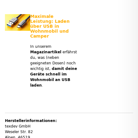
Maximale
Leistung: Laden
über USB in
Wohnmobil und
Camper
In unserem
Magazinartikel
erfährst
du, was (neben
geeigneten Dosen) noch
wichtig ist,
damit deine
Geräte schnell im
Wohnmobil an USB
laden
.
Herstellerinformationen:
texdev GmbH
Weseler Str. 82
Alpen, 46519