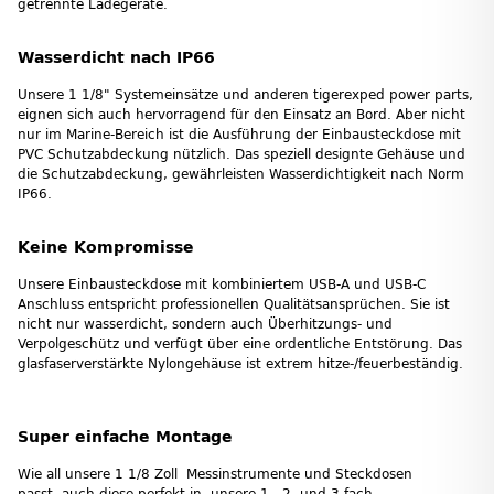
getrennte Ladegeräte.
Wasserdicht nach IP66
Unsere 1 1/8" Systemeinsätze und anderen tigerexped power parts,
eignen sich auch hervorragend für den Einsatz an Bord. Aber nicht
nur im Marine-Bereich ist die Ausführung der Einbausteckdose mit
PVC Schutzabdeckung nützlich. Das speziell designte Gehäuse und
die Schutzabdeckung, gewährleisten Wasserdichtigkeit nach Norm
IP66.
Keine Kompromisse
Unsere Einbausteckdose mit kombiniertem USB-A und USB-C
Anschluss entspricht professionellen Qualitätsansprüchen. Sie ist
nicht nur wasserdicht, sondern auch Überhitzungs- und
Verpolgeschütz und verfügt über eine ordentliche Entstörung. Das
glasfaserverstärkte Nylongehäuse ist extrem hitze-/feuerbeständig.
Super einfache Montage
Wie all unsere 1 1/8 Zoll Messinstrumente und Steckdosen
passt auch diese perfekt in unsere 1-, 2- und 3-fach