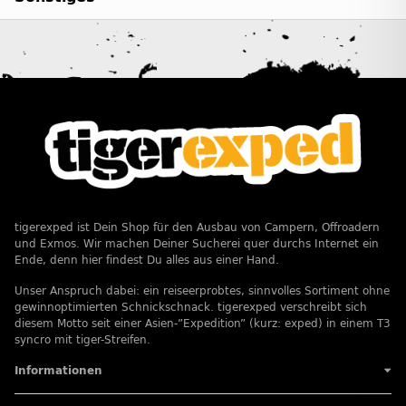
tigerexped ist Dein Shop für den Ausbau von Campern, Offroadern
und Exmos. Wir machen Deiner Sucherei quer durchs Internet ein
Ende, denn hier findest Du alles aus einer Hand.
Unser Anspruch dabei: ein reiseerprobtes, sinnvolles Sortiment ohne
gewinnoptimierten Schnickschnack. tigerexped verschreibt sich
diesem Motto seit einer Asien-”Expedition” (kurz: exped) in einem T3
syncro mit tiger-Streifen.
Informationen