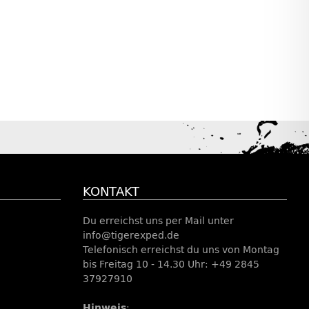
KONTAKT
Du erreichst uns per Mail unter
info@tigerexped.de
Telefonisch erreichst du uns von Montag
bis Freitag 10 - 14.30 Uhr: +49 2845
37927910
Hinweis
: