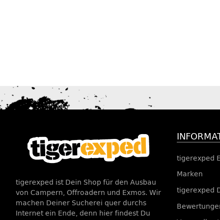
INFORMA
tigerexped 
Marken
tigerexped ist Dein Shop für den Ausbau
tigerexped 
von Campern, Offroadern und Exmos. Wir
machen Deiner Sucherei quer durchs
Bewertungen
Internet ein Ende, denn hier findest Du