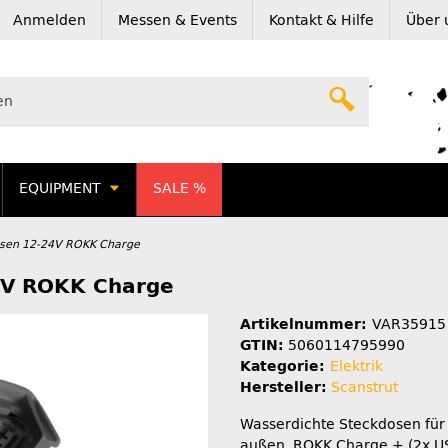
Anmelden
Messen & Events
Kontakt & Hilfe
Über 
EQUIPMENT
SALE %
osen 12-24V ROKK Charge
4V ROKK Charge
Artikelnummer:
VAR35915
GTIN:
5060114795990
Kategorie:
Elektrik
Hersteller:
Scanstrut
Wasserdichte Steckdosen für
außen. ROKK Charge + (2x U