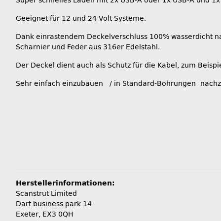
Super schnelles Laden mit 2x USB-A oder 1x USB-A und 1
Geeignet für 12 und 24 Volt Systeme.
Dank einrastendem Deckelverschluss 100% wasserdicht na
Scharnier und Feder aus 316er Edelstahl.
Der Deckel dient auch als Schutz für die Kabel, zum Beis
Sehr einfach einzubauen / in Standard-Bohrungen nac
Herstellerinformationen:
Scanstrut Limited
Dart business park 14
Exeter, EX3 0QH