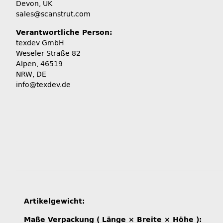
Devon, UK
sales@scanstrut.com
Verantwortliche Person:
texdev GmbH
Weseler Straße 82
Alpen, 46519
NRW, DE
info@texdev.de
Produkteigenschaft
Wert
Artikelgewicht:
Maße Verpackung ( Länge × Breite × Höhe ):