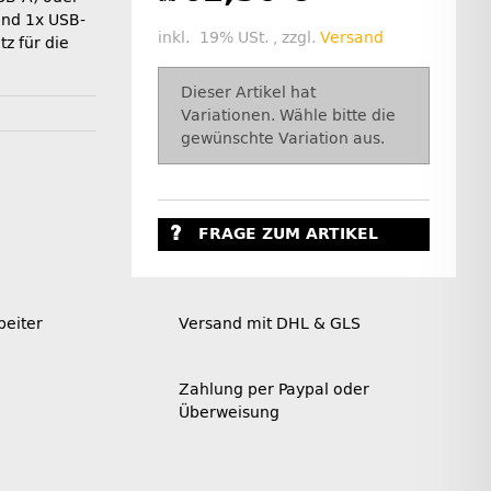
und 1x USB-
inkl. 19% USt. , zzgl.
Versand
z für die
x
Dieser Artikel hat
Variationen. Wähle bitte die
gewünschte Variation aus.
FRAGE ZUM ARTIKEL
beiter
Versand mit DHL & GLS
Zahlung per Paypal oder
Überweisung