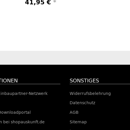
41,95 €
*
TIONEN
SONSTIGES
Einbaupartner-Netzwerk
Widerrufsbelehrung
Datenschutz
Downloadportal
AGB
 bei shopauskunft.de
Sitemap