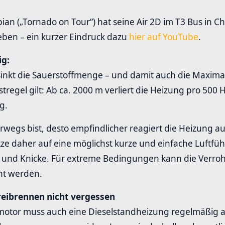
an („Tornado on Tour“) hat seine Air 2D im T3 Bus in Ch
ieben – ein kurzer Eindruck dazu
hier auf YouTube
.
ig:
inkt die Sauerstoffmenge – und damit auch die Maximal
stregel gilt: Ab ca. 2000 m verliert die Heizung pro 50
g.
rwegs bist, desto empfindlicher reagiert die Heizung a
tze daher auf eine möglichst kurze und einfache Luftf
 und Knicke. Für extreme Bedingungen kann die Verro
nt werden.
reibrennen nicht vergessen
lmotor muss auch eine Dieselstandheizung regelmäßig 