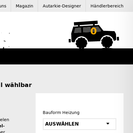
uns
Magazin
Autarkie-Designer
Händlerbereich
0
il wählbar
Bauform Heizung
ielen
AUSWÄHLEN
l-
er,