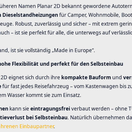
rüheren Namen Planar 2D bekannt gewordene Autoterm A
n Dieselstandheizungen
für Camper, Wohnmobile, Boo
euge. Robust, zuverlässig und sicher – mit extrem gerin
ch – ist sie perfekt für alle, die unterwegs auf verläss
land, ist sie vollständig „Made in Europe“.
hohe Flexibilität und perfekt für den Selbsteinbau
 2D eignet sich durch ihre
kompakte Bauform
und
ver
e
für fast jedes Reisefahrzeug – vom Kastenwagen bis z
em Wasser kommt sie zum Einsatz.
chen
kann sie
eintragungsfrei
verbaut werden – ohne
ieverlust bei Selbsteinbau
. Natürlich übernehmen da
ahrenen Einbaupartner
.