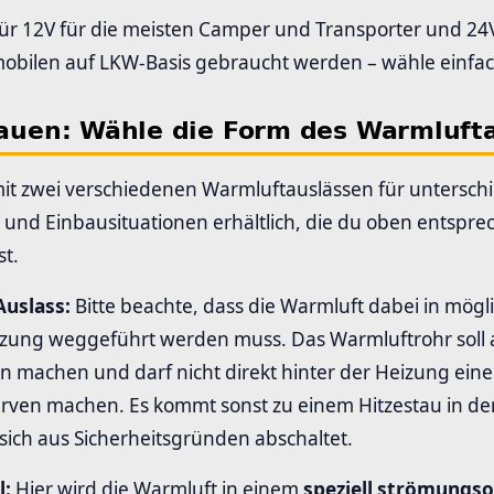
ch für 12V für die meisten Camper und Transporter und 24
mobilen auf LKW-Basis gebraucht werden – wähle einfa
nbauen: Wähle die Form des Warmluft
mit zwei verschiedenen Warmluftauslässen für unterschi
e und Einbausituationen erhältlich, die du oben entspr
t.
uslass:
Bitte beachte, dass die Warmluft dabei in mögl
eizung weggeführt werden muss. Das Warmluftrohr soll
n machen und darf nicht direkt hinter der Heizung eine
urven machen. Es kommt sonst zu einem Hitzestau in de
sich aus Sicherheitsgründen abschaltet.
l:
Hier wird die Warmluft in einem
speziell strömungs