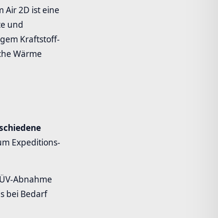
ir 2D ist eine
te und
gem Kraftstoff-
liche Wärme
schiedene
um Expeditions-
 TÜV-Abnahme
s bei Bedarf