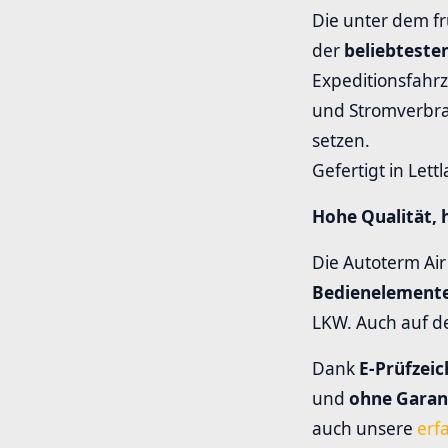
Die unter dem f
der
beliebteste
Expeditionsfahrz
und Stromverbrau
setzen.
Gefertigt in Lett
Hohe Qualität, 
Die Autoterm Air
Bedienelement
LKW. Auch auf d
Dank
E-Prüfzei
und
ohne Garant
auch unsere
erf