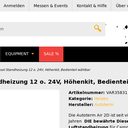
Anmelden
Messen & Events
Kontakt & Hilfe
Über 
EQUIPMENT
SALE %
sel Standheizung 12 o. 24V, Höhenkit, Bedienteil wählbar
dheizung 12 o. 24V, Höhenkit, Bediente
Artikelnummer:
VAR35831
Kategorie:
Heizen
Hersteller:
Autoterm
Die Autoterm Air 2D ist seit v
Jahren
DIE bewährte Diese
Luftstandheizung
für Camp