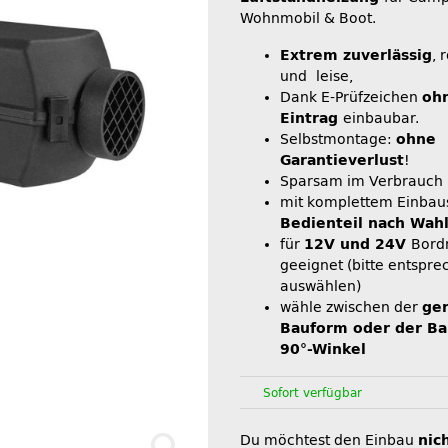
Wohnmobil & Boot.
Extrem zuverlässig
, 
und leise,
Dank E-Prüfzeichen
oh
Eintrag
einbaubar.
Selbstmontage:
ohne
Garantieverlust
!
Sparsam im Verbrauch
mit komplettem Einbau
Bedienteil nach Wah
für
12V und 24V
Bord
geeignet (bitte entspr
auswählen)
wähle zwischen der
ge
Bauform oder der Ba
90°-Winkel
Sofort verfügbar
Du möchtest den Einbau
nic