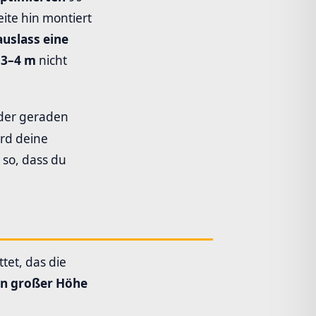
ite hin montiert
uslass eine
 3–4 m
nicht
 der geraden
rd deine
 so, dass du
tet, das die
in großer Höhe