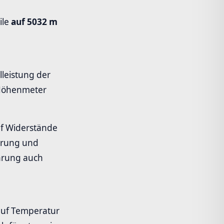
ile
auf 5032 m
leistung der
0 Höhenmeter
uf Widerstände
ührung und
hrung auch
auf Temperatur