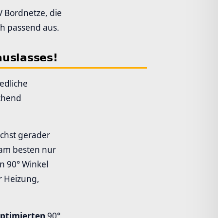
V Bordnetze, die
ch passend aus.
auslasses!
edliche
echend
ichst gerader
 am besten nur
n 90° Winkel
r Heizung,
optimierten
90°