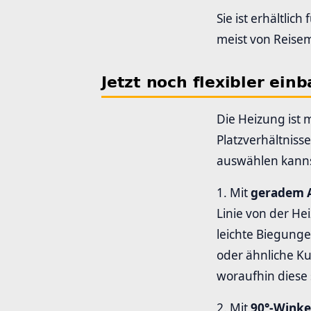
Sie ist erhältli
meist von Reise
Jetzt noch flexibler ei
Die Heizung ist 
Platzverhältniss
auswählen kanns
1. Mit
geradem A
Linie von der H
leichte Biegunge
oder ähnliche K
woraufhin diese 
2. Mit
90°-Winke