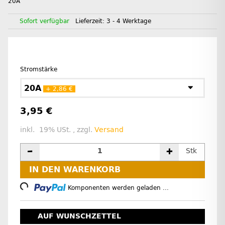
20A
Sofort verfügbar
Lieferzeit:
3 - 4 Werktage
Stromstärke
20A
+ 2,86 €
3,95 €
inkl. 19% USt. , zzgl.
Versand
Stk
IN DEN WARENKORB
Loading...
Komponenten werden geladen ...
AUF WUNSCHZETTEL