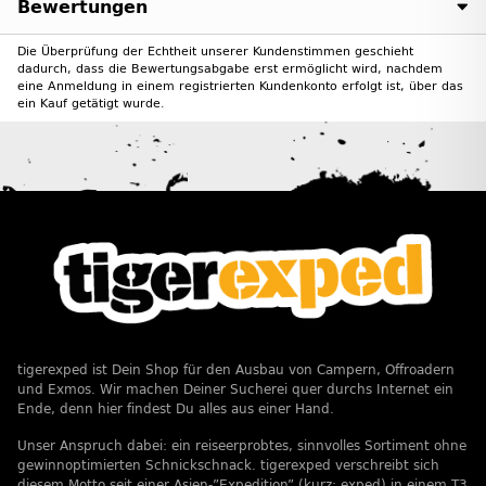
Bewertungen
Die Überprüfung der Echtheit unserer Kundenstimmen geschieht
dadurch, dass die Bewertungsabgabe erst ermöglicht wird, nachdem
eine Anmeldung in einem registrierten Kundenkonto erfolgt ist, über das
ein Kauf getätigt wurde.
tigerexped ist Dein Shop für den Ausbau von Campern, Offroadern
und Exmos. Wir machen Deiner Sucherei quer durchs Internet ein
Ende, denn hier findest Du alles aus einer Hand.
Unser Anspruch dabei: ein reiseerprobtes, sinnvolles Sortiment ohne
gewinnoptimierten Schnickschnack. tigerexped verschreibt sich
diesem Motto seit einer Asien-”Expedition” (kurz: exped) in einem T3