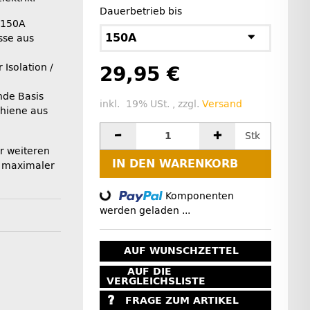
Dauerbetrieb bis
u 150A
150A
sse aus
Isolation /
29,95 €
de Basis
inkl. 19% USt. , zzgl.
Versand
chiene aus
Stk
r weiteren
IN DEN WARENKORB
 maximaler
Komponenten
Loading...
werden geladen ...
AUF WUNSCHZETTEL
AUF DIE
VERGLEICHSLISTE
FRAGE ZUM ARTIKEL