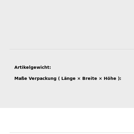
Produkteigenschaft
Wert
Artikelgewicht:
Maße Verpackung ( Länge × Breite × Höhe ):