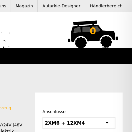
uns
Magazin
Autarkie-Designer
Händlerbereich
0
rzeug
Anschlüsse
2XM6 + 12XM4
V/24V (48V
ektrik.