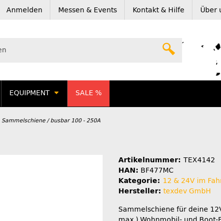
Anmelden
Messen & Events
Kontakt & Hilfe
Über 
EQUIPMENT
SALE %
Sammelschiene / busbar 100 - 250A
Artikelnummer:
TEX4142
HAN:
BF477MC
Kategorie:
12 & 24V im Fah
Hersteller:
texdev GmbH
Sammelschiene für deine 12
max.) Wohnmobil- und Boot-El