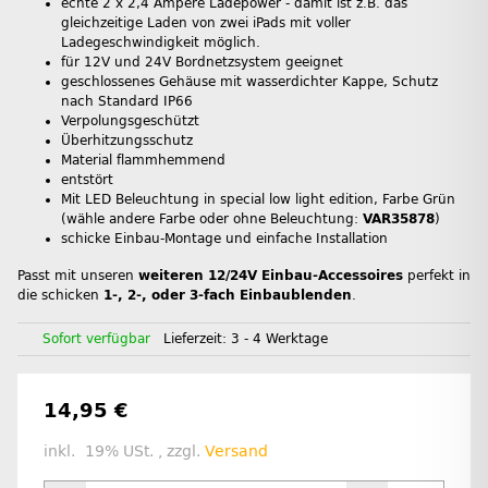
echte 2 x 2,4 Ampere Ladepower - damit ist z.B. das
gleichzeitige Laden von zwei iPads mit voller
Ladegeschwindigkeit möglich.
für 12V und 24V Bordnetzsystem geeignet
geschlossenes Gehäuse mit wasserdichter Kappe, Schutz
nach Standard IP66
Verpolungsgeschützt
Überhitzungsschutz
Material flammhemmend
entstört
Mit LED Beleuchtung in special low light edition, Farbe Grün
(wähle andere Farbe oder ohne Beleuchtung:
VAR35878
)
schicke Einbau-Montage und einfache Installation
Passt mit unseren
weiteren 12/24V Einbau-Accessoires
perfekt in
die schicken
1-, 2-, oder 3-fach Einbaublenden
.
Sofort verfügbar
Lieferzeit:
3 - 4 Werktage
14,95 €
inkl. 19% USt. , zzgl.
Versand