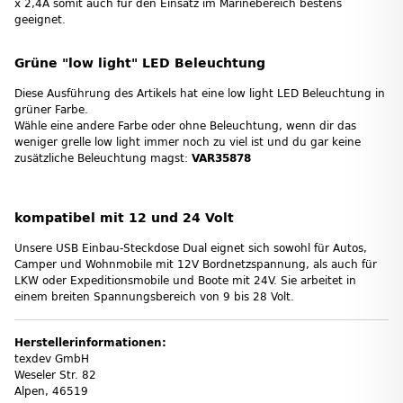
x 2,4A somit auch für den Einsatz im Marinebereich bestens
geeignet.
Grüne "low light" LED Beleuchtung
Diese Ausführung des Artikels hat eine low light LED Beleuchtung in
grüner Farbe.
Wähle eine andere Farbe oder ohne Beleuchtung, wenn dir das
weniger grelle low light immer noch zu viel ist und du gar keine
zusätzliche Beleuchtung magst:
VAR35878
kompatibel mit 12 und 24 Volt
Unsere USB Einbau-Steckdose Dual eignet sich sowohl für Autos,
Camper und Wohnmobile mit 12V Bordnetzspannung, als auch für
LKW oder Expeditionsmobile und Boote mit 24V. Sie arbeitet in
einem breiten Spannungsbereich von 9 bis 28 Volt.
Herstellerinformationen:
texdev GmbH
Weseler Str. 82
Alpen, 46519