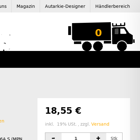
uns
Magazin
Autarkie-Designer
Händlerbereich
0
18,55 €
en
inkl. 19% USt. , zzgl.
Versand
Stk
16A S (MPN