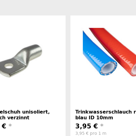
lschuh unisoliert,
Trinkwasserschlauch r
ch verzinnt
blau ID 10mm
8 €
*
3,95 €
*
3,95 € pro 1 m