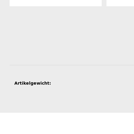
Produkteigenschaft
Wert
Artikelgewicht: