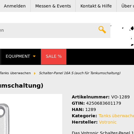
Anmelden
Messen & Events
Kontakt & Hilfe
Über 
EQUIPMENT
SALE %
Tanks überwachen
Schalter-Panel 16A S (auch für Tankumschaltung)
kumschaltung)
Artikelnummer:
VO-1289
GTIN:
4250683601179
HAN:
1289
Kategorie:
Tanks überwach
Hersteller:
Votronic
Das Votronic Schalter-Panel 