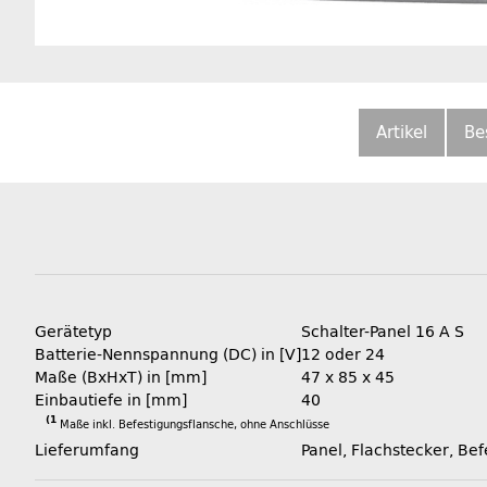
Artikel
Be
Gerätetyp
Schalter-Panel 16 A S
Batterie-Nennspannung (DC) in [V]
12 oder 24
Maße (BxHxT) in [mm]
47 x 85 x 45
Einbautiefe in [mm]
40
(1
Maße inkl. Befestigungsflansche, ohne Anschlüsse
Lieferumfang
Panel, Flachstecker, B