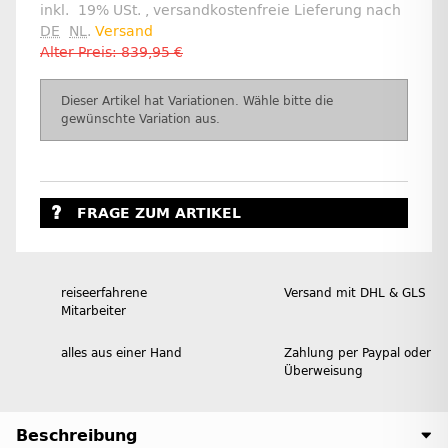
inkl. 19% USt. , versandkostenfreie Lieferung nach
DE
NL
.
Versand
Alter Preis: 839,95 €
x
Dieser Artikel hat Variationen. Wähle bitte die
gewünschte Variation aus.
FRAGE ZUM ARTIKEL
reiseerfahrene
Versand mit DHL & GLS
Mitarbeiter
alles aus einer Hand
Zahlung per Paypal oder
Überweisung
Beschreibung