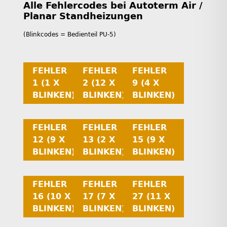
Alle Fehlercodes bei Autoterm Air /
Planar Standheizungen
(Blinkcodes = Bedienteil PU-5)
FEHLER
FEHLER
FEHLER
1 (1 X
2 (12 X
9 (4 X
BLINKEN)
BLINKEN)
BLINKEN)
FEHLER
FEHLER
FEHLER
12 (9 X
13 (2 X
15 (9 X
BLINKEN)
BLINKEN)
BLINKEN)
FEHLER
FEHLER
FEHLER
16 (10 X
17 (7 X
27 (11 X
BLINKEN)
BLINKEN)
BLINKEN)