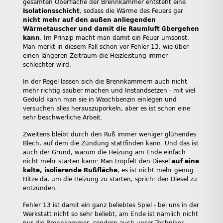
gesamten Oberfläche der Brennkammer entsteht eine
Isolationsschicht
, sodass die Wärme des Feuers gar
nicht mehr auf den außen anliegenden
Wärmetauscher und damit die Raumluft übergehen
kann
. Im Prinzip macht man damit ein Feuer umsonst.
Man merkt in diesem Fall schon vor Fehler 13, wie über
einen längeren Zeitraum die Heizleistung immer
schlechter wird.
In der Regel lassen sich die Brennkammern auch nicht
mehr richtig sauber machen und Instandsetzen - mit viel
Geduld kann man sie in Waschbenzin einlegen und
versuchen alles herauszuporkeln, aber es ist schon eine
sehr beschwerliche Arbeit.
Zweitens bleibt durch den Ruß immer weniger glühendes
Blech, auf dem die Zündung stattfinden kann. Und das ist
auch der Grund, warum die Heizung am Ende einfach
nicht mehr starten kann: Man tröpfelt den Diesel
auf eine
kalte, isolierende Rußfläche
, es ist nicht mehr genug
Hitze da, um die Heizung zu starten, sprich: den Diesel zu
entzünden.
Fehler 13 ist damit ein ganz beliebtes Spiel - bei uns in der
Werkstatt nicht so sehr beliebt, am Ende ist nämlich nicht