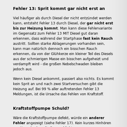
Fehler 13: Sprit kommt gar nicht erst an
Viel häufiger als durch Diesel der nicht entzündet werden
kann, entsteht Fehler 13 durch Diesel, der
gar nicht erst
bis zur Heizung kommt
. Man kann diese Fehlervariante
im Gegensatz zum Fehler 13 MIT Diesel gut daran
erkennen, dass während der Startphase
fast kein Rauch
austritt. Sollten starke Ablagerungen vorhanden sein,
kann man natürlich dennoch ein bisschen Rauch
erkennen, da von der Glühkerze ein kleiner Teil des Diesels
aus der schmierigen Masse ein bisschen aufgeheizt und
verdampft wird - die großen Nebelschwaden bleiben
jedoch aus.
Wenn kein Diesel ankommt, passiert also nichts. Es kommt
kein Sprit an und nach zwei Startversuchen gibt die
Heizung auf. Bei 99 % aller auftretenden Fehler 13
Meldungen, ist die Ursache das Fehlen von Kraftstoff.
Kraftstoffpumpe Schuld?
Wäre die Kraftstoffpumpe defekt, würde ein
anderer
Fehler
angezeigt (siehe Fehler 17). Kein kurzes Hinhören