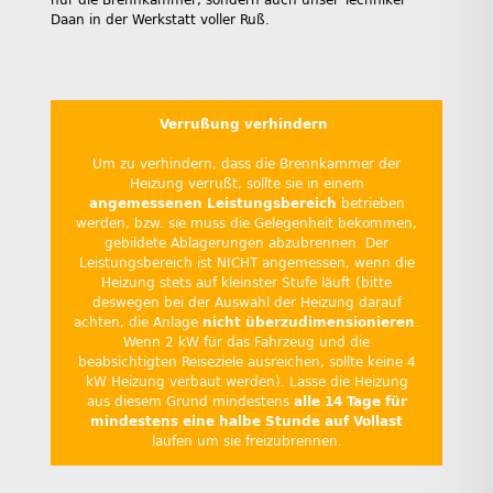
nur die Brennkammer, sondern auch unser Techniker
Daan in der Werkstatt voller Ruß.
Verrußung verhindern
Um zu verhindern, dass die Brennkammer der
Heizung verrußt, sollte sie in einem
angemessenen Leistungsbereich
betrieben
werden, bzw. sie muss die Gelegenheit bekommen,
gebildete Ablagerungen abzubrennen. Der
Leistungsbereich ist NICHT angemessen, wenn die
Heizung stets auf kleinster Stufe läuft (bitte
deswegen bei der Auswahl der Heizung darauf
achten, die Anlage
nicht überzudimensionieren
.
Wenn 2 kW für das Fahrzeug und die
beabsichtigten Reiseziele ausreichen, sollte keine 4
kW Heizung verbaut werden). Lasse die Heizung
aus diesem Grund mindestens
alle 14 Tage für
mindestens eine halbe Stunde auf Vollast
laufen um sie freizubrennen.