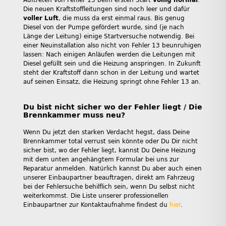
Auftreten von Fehler 13 beim ersten Start
völlig normal
.
Die neuen Kraftstoffleitungen sind noch leer und dafür
voller Luft
, die muss da erst einmal raus. Bis genug
Diesel von der Pumpe gefördert wurde, sind (je nach
Länge der Leitung) einige Startversuche notwendig. Bei
einer Neuinstallation also nicht von Fehler 13 beunruhigen
lassen: Nach einigen Anläufen werden die Leitungen mit
Diesel gefüllt sein und die Heizung anspringen. In Zukunft
steht der Kraftstoff dann schon in der Leitung und wartet
auf seinen Einsatz, die Heizung springt ohne Fehler 13 an.
Du bist nicht sicher wo der Fehler liegt / Die
Brennkammer muss neu?
Wenn Du jetzt den starken Verdacht hegst, dass Deine
Brennkammer total verrust sein könnte oder Du Dir nicht
sicher bist, wo der Fehler liegt, kannst Du Deine Heizung
mit dem unten angehängtem Formular bei uns zur
Reparatur anmelden. Natürlich kannst Du aber auch einen
unserer Einbaupartner beauftragen, direkt am Fahrzeug
bei der Fehlersuche behilflich sein, wenn Du selbst nicht
weiterkommst. Die Liste unserer professionellen
Einbaupartner zur Kontaktaufnahme findest du
hier
.