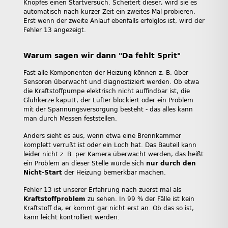
Knopfes einen Startversuch. Scheitert dieser, wird sie es
automatisch nach kurzer Zeit ein zweites Mal probieren.
Erst wenn der zweite Anlauf ebenfalls erfolglos ist, wird der
Fehler 13 angezeigt.
Warum sagen wir dann "Da fehlt Sprit"
Fast alle Komponenten der Heizung können z. B. über
Sensoren überwacht und diagnostiziert werden. Ob etwa
die Kraftstoffpumpe elektrisch nicht auffindbar ist, die
Glühkerze kaputt, der Lüfter blockiert oder ein Problem
mit der Spannungsversorgung besteht - das alles kann
man durch Messen feststellen.
Anders sieht es aus, wenn etwa eine Brennkammer
komplett verrußt ist oder ein Loch hat. Das Bauteil kann
leider nicht z. B. per Kamera überwacht werden, das heißt
ein Problem an dieser Stelle würde sich
nur durch den
Nicht-Start
der Heizung bemerkbar machen.
Fehler 13 ist unserer Erfahrung nach zuerst mal als
Kraftstoffproblem
zu sehen. In 99 % der Fälle ist kein
Kraftstoff da, er kommt gar nicht erst an. Ob das so ist,
kann leicht kontrolliert werden.